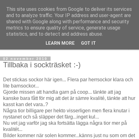
This site uses cookies from Google to deliver its services
mönsterlöst
and to analyze traffic. Your IP address and user-agent are
shared with Google along with performance and security
metrics to ensure quality of service, generate usage
virkning och stickning maskor och varv, mönsterlöst
statistics, and to detect and address abuse.
LEARN MORE
GOT IT
▼
02 november 2010
Tillbaka i sockträsket :-)
Det stickas sockor här igen... Flera par herrsockor klara och
lite barnsockor...
Gjorde missen att handla garn på coop... tänkte att jag
kanske bara fått för mig att det är sämre kvalité, tänkte att hur
kasst kan det vara..?
Några tior billigare per hekto visserligen men flera knutar i
nystanet och så släpper det färg...inget kul...
Nu vet jag varför jag ska fortsätta lägga några tior mer på
kvalitét...
Bilder kommer när solen kommer...känns just nu som om det