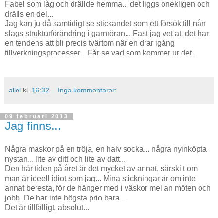
Fabel som låg och drällde hemma... det liggs onekligen och
drälls en del...
Jag kan ju då samtidigt se stickandet som ett försök till nån
slags strukturförändring i garnröran... Fast jag vet att det har
en tendens att bli precis tvärtom när en drar igång
tillverkningsprocesser... Får se vad som kommer ur det...
aliel
kl.
16:32
Inga kommentarer:
09 februari 2013
Jag finns...
Några maskor på en tröja, en halv socka... några nyinköpta
nystan... lite av ditt och lite av datt...
Den här tiden på året är det mycket av annat, särskilt om
man är ideell idiot som jag... Mina stickningar är om inte
annat beresta, för de hänger med i väskor mellan möten och
jobb. De har inte högsta prio bara...
Det är tillfälligt, absolut...