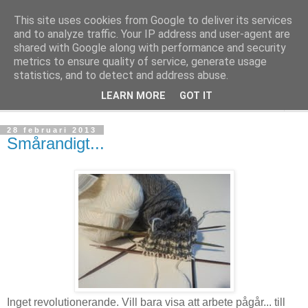
This site uses cookies from Google to deliver its services
mönsterlöst
and to analyze traffic. Your IP address and user-agent are
shared with Google along with performance and security
metrics to ensure quality of service, generate usage
virkning och stickning maskor och varv, mönsterlöst
statistics, and to detect and address abuse.
LEARN MORE
GOT IT
▼
28 februari 2013
Smårandigt...
Inget revolutionerande. Vill bara visa att arbete pågår... till