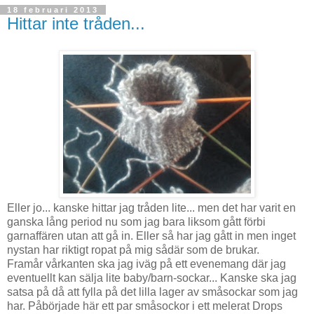
18 februari 2013
Hittar inte tråden...
Eller jo... kanske hittar jag tråden lite... men det har varit en
ganska lång period nu som jag bara liksom gått förbi
garnaffären utan att gå in. Eller så har jag gått in men inget
nystan har riktigt ropat på mig sådär som de brukar.
Framår vårkanten ska jag iväg på ett evenemang där jag
eventuellt kan sälja lite baby/barn-sockar... Kanske ska jag
satsa på då att fylla på det lilla lager av småsockar som jag
har. Påbörjade här ett par småsockor i ett melerat Drops