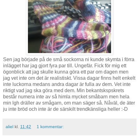
Sen jag började på de små sockorna ni kunde skymta i förra
inlägget har jag gjort fyra par till. Ungefär. Fick för mig ett
ögonblick att jag skulle kunna göra ett par om dagen men
jag vet inte om det är realistiskt. Vissa dagar finns helt enkelt
inte luckorna medans andra dagar är fulla av dem. Vet inte
riktigt vad jag ska göra med dem. Min bekantskspskrets
består numera inte av så himla mycket småbarn men hela
min lgh dräller av smågarn, om man säger så. Nåväl, de äter
ju inte bröd och inte är de särskilt trendkänsliga heller :-D
aliel
kl.
11:42
1 kommentar: