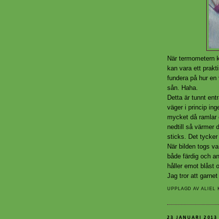
När termometern k
kan vara ett prakt
fundera på hur en
sån. Haha.
Detta är tunnt entr
väger i princip inge
mycket då ramlar d
nedtill så värmer 
sticks. Det tycke
När bilden togs va
både färdig och an
håller emot blåst 
Jag tror att garnet 
UPPLAGD AV
ALIEL
23 JANUARI 2013