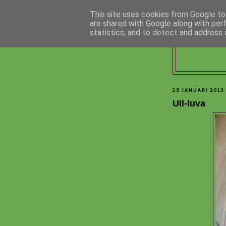
This site uses cookies from Google to 
are shared with Google along with per
statistics, and to detect and address 
29 JANUARI 2013
Ull-luva