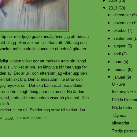
►
2014
(73)
▼
2013
(60)
►
december
(6)
►
november
(1
►
oktober
(7)
röp ner mot tjugo grader insåg även jag att mössa
►
september
(1
iskt plagg. Men ack så fult. Bara att sätta sig och
►
augusti
(6)
 vacker mössa skulle kunna se ut och så göra en
►
april
(2)
ådigt ullgarn vilket gör att mössan trots sin längd
►
mars
(5)
t alls... vilket är bra, en långluva får inte väga för
►
februari
(5)
en av. Det är ull, och eftersom jag viker upp den
▼
januari
(9)
den faktiskt bra. Den är dessutom lite sträv och
Ull-luva
r jag mycket om. Det ska kännas att vara klädd!
r den inte riktigt färdig som ni kan se. Nu är den
Inte mycket st
vänd, trots att termometern visar på plus två. Den
Fådda blomm
också.
Nöjda fötter
räcker till en till. Skrider nog strax till verket. Ler...
Tågresa
KL.
17:45
2 KOMMENTARER:
silvergrått
Tredje paret gi