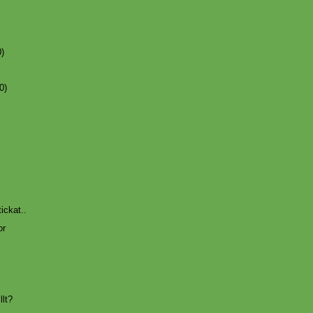
0)
0)
ickat..
or
llt?