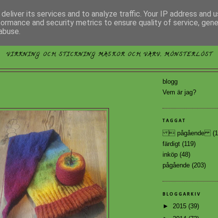
deliver its services and to analyze traffic. Your IP address and 
formance and security metrics to ensure quality of service, gen
abuse.
MÖNSTERLÖST
VIRKNING OCH STICKNING MASKOR OCH VARV, MÖNSTERLÖST
blogg
Vem är jag?
TAGGAT
 pågående
(1
färdigt
(119)
inköp
(48)
pågående
(203)
BLOGGARKIV
►
2015
(39)