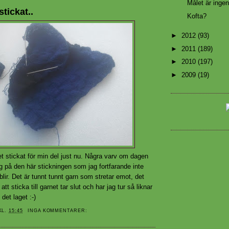
Målet är ingen
tickat..
Kofta?
►
2012
(93)
►
2011
(189)
►
2010
(197)
►
2009
(19)
et stickat för min del just nu. Några varv om dagen
sig på den här stickningen som jag fortfarande inte
 blir. Det är tunnt tunnt garn som stretar emot, det
att sticka till garnet tar slut och har jag tur så liknar
det laget :-)
KL.
15:45
INGA KOMMENTARER: