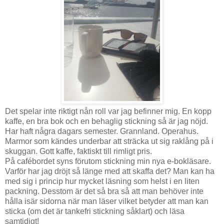
Det spelar inte riktigt nån roll var jag befinner mig. En kopp
kaffe, en bra bok och en behaglig stickning så är jag nöjd.
Har haft några dagars semester. Grannland. Operahus.
Marmor som kändes underbar att sträcka ut sig raklång på i
skuggan. Gott kaffe, faktiskt till rimligt pris.
På cafébordet syns förutom stickning min nya e-bokläsare.
Varför har jag dröjt så länge med att skaffa det? Man kan ha
med sig i princip hur mycket läsning som helst i en liten
packning. Desstom är det så bra så att man behöver inte
hålla isär sidorna när man läser vilket betyder att man kan
sticka (om det är tankefri stickning såklart) och läsa
samtidigt!