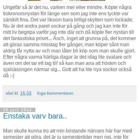
Ungefär så är det nu, varken mer eller mindre. Köpte några
tiokronorsnystan för länge sen som jag inte ens tyckte var
särskilt fina. Det var liksom bara billigt-skylten som lockade.
Nu är det andra paret sockar på gång och jag kan inte för
mitt liv begripa varför jag inte där och då köpte fler nystan till
det fantastiska priset... Äsch, inget att grunna på, det kommer
att göras samma misstag fler gånger, man köper sånt man
aldrig får nytta av och man låter bli köp som man skulle gjort.
Efter några varma härliga dagar är det idag lite svalare och
även om det tar ett tag till så kan man ana att hösten och
sjalsäsongen närmar sig... Gott att ha lite nya sockor också
då :-)
aliel
kl.
15:33
Inga kommentarer:
25 juli 2012
Enstaka varv bara..
Man skulle kunna tro att min bristande närvaro här har med
semester att göra, det är ju semestertider men nej, inte för