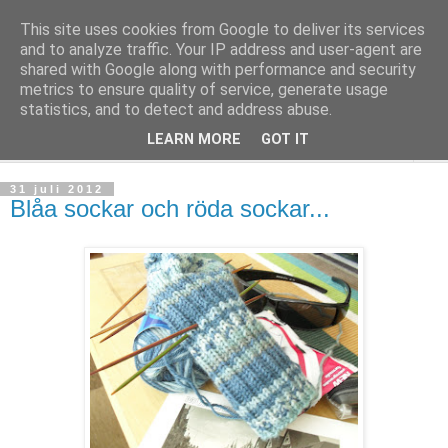
This site uses cookies from Google to deliver its services
mönsterlöst
and to analyze traffic. Your IP address and user-agent are
shared with Google along with performance and security
metrics to ensure quality of service, generate usage
virkning och stickning maskor och varv, mönsterlöst
statistics, and to detect and address abuse.
LEARN MORE
GOT IT
▼
31 juli 2012
Blåa sockar och röda sockar...