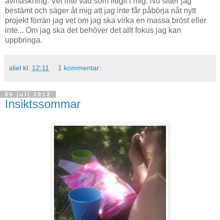
avmaskning. Vet inte vad som flugit i mig. Nu sitter jag
bestämt och säger åt mig att jag inte får påbörja nåt nytt
projekt förrän jag vet om jag ska virka en massa bröst eller
inte... Om jag ska det behöver det allt fokus jag kan
uppbringa.
aliel
kl.
12:11
1 kommentar:
05 juli 2012
Insiktssommar