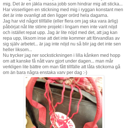
mig. Det är en jäkla massa jobb som hindrar mig att sticka...
Har visserligen en stickning med mig i ryggan konstant men
det är inte ovanligt att den ligger orörd hela dagarna.
Jag har vid något tillfälle (eller flera om jag ska vara ärlig)
påbörjat nåt lite större projekt i lingarn men inte varit nöjd
och istället repat upp. Jag är lite nöjd med det, att jag kan
repa upp, liksom inse att det inte kommer att förvandlas av
sig själv arbetet... är jag inte nöjd nu så blir jag det inte sen
heller liksom...
Nu trycker jag ner sockstickningen i lilla kånken med hopp
om att kanske få nått varv gjort under dagen... man mår
verkligen lite bättre om man fått tillfälle att låta stickorna gå
om än bara några enstaka varv per dag :-)