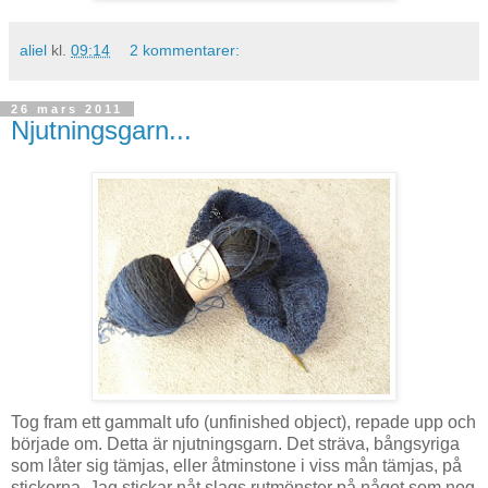
aliel
kl.
09:14
2 kommentarer:
26 mars 2011
Njutningsgarn...
Tog fram ett gammalt ufo (unfinished object), repade upp och
började om. Detta är njutningsgarn. Det sträva, bångsyriga
som låter sig tämjas, eller åtminstone i viss mån tämjas, på
stickorna. Jag stickar nåt slags rutmönster på något som nog