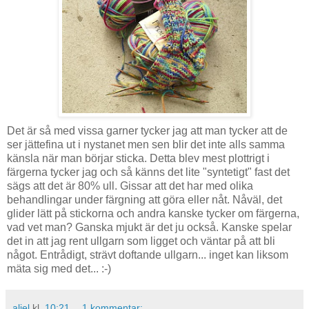
Det är så med vissa garner tycker jag att man tycker att de
ser jättefina ut i nystanet men sen blir det inte alls samma
känsla när man börjar sticka. Detta blev mest plottrigt i
färgerna tycker jag och så känns det lite "syntetigt" fast det
sägs att det är 80% ull. Gissar att det har med olika
behandlingar under färgning att göra eller nåt. Nåväl, det
glider lätt på stickorna och andra kanske tycker om färgerna,
vad vet man? Ganska mjukt är det ju också. Kanske spelar
det in att jag rent ullgarn som ligget och väntar på att bli
något. Entrådigt, strävt doftande ullgarn... inget kan liksom
mäta sig med det... :-)
aliel
kl.
10:21
1 kommentar: