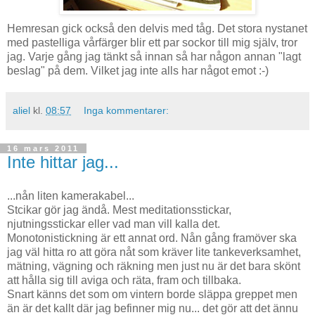
Hemresan gick också den delvis med tåg. Det stora nystanet
med pastelliga vårfärger blir ett par sockor till mig själv, tror
jag. Varje gång jag tänkt så innan så har någon annan "lagt
beslag" på dem. Vilket jag inte alls har något emot :-)
aliel
kl.
08:57
Inga kommentarer:
16 mars 2011
Inte hittar jag...
...nån liten kamerakabel...
Stcikar gör jag ändå. Mest meditationsstickar,
njutningsstickar eller vad man vill kalla det.
Monotonistickning är ett annat ord. Nån gång framöver ska
jag väl hitta ro att göra nåt som kräver lite tankeverksamhet,
mätning, vägning och räkning men just nu är det bara skönt
att hålla sig till aviga och räta, fram och tillbaka.
Snart känns det som om vintern borde släppa greppet men
än är det kallt där jag befinner mig nu... det gör att det ännu