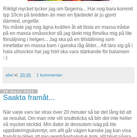
Riktigt mycket tycker jag om färgerna... Har nog bara kommit
typ 10cm på bredden än men en fjärdedel är ju gjord
därmed, ungefär.
Nu måste jag nog ägna kvällen åt att fästa en massa trådar
på en massa småsockor då jag tänkt mig försöka mig på lite
försäljning i helgen... Jag ska på en tillställning som
innefattar en massa barn i ganska låg ålder... Att lära sig gå i
hala ullsockor har jag hört ska vara stärkande för balansen
:-)
aliel
kl.
20:26
1 kommentar:
30 mars 2011
Saakta framåt...
När varje varv tar strax över 20 minuter så tar det lång tid att
se resultat. Om man inte vill snuttsticka så blir det inte heller
så mycket sticktid. Min dator är dessutom iväg på lite
uppdateringsäventyr, om allt går vägen kanske jag kan visa
framåt kvällen att min regnbågshalsduk trots allt blivit några