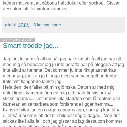
känns motiverat att påbörja halsdukar eller sockor... Gissar
dessutom att fler vintrar kommer...
aliel
kl.
07:08
3 kommentarer:
14 mars 2011
Smart trodde jag...
Jag tänkte som så att nu när jag har skaffat så att jag har nät
med mig så behöver jag ju inte berätta här på bloggen att jag
inte alltid är hemma. Det kommer ju inte riktigt att märkas
menar jag, jag kan ju blogga med samma regelbundenhet
trots mitt flängande tänkte jag.
Hela den iden faller på min glömska. Datorn är med mig,
nätet finns, kameran är med mig och naturligtvis också
stickningarna.... Det är den lilla sladden som får datorn och
kameran att samarbeta som fortfarande ligger hemma...
Kanske hittar jag en i någon annans ägo, som jag kan låna
eller så märker ni att det blir bildlöst några dagar... Men det
stickas lite i alla fall och jag gissar att jag dessutom kommer
att inhandla ett nystan eller två under veckan..