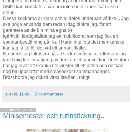
ockuperat marken. På måndag är det vårdagjämning och
SMHI kan konstatera vår om inte i hela landet så i vissa
delar.
Dessa sockorna är klara och alldeles underbart vårlika... Jag
ska börja använda dem redan idag tänkte jag, för att
garantera att de blir mina egna :-)
Igårkväll färdigställde jag ett mobilfodral som jag fick en
spontanbeställning på. Kul! Hann inte fota det men kanske
kan jag få tid för det vid ett annat tillfälle...
Nu borde jag fokusera på att sticka småsockor eftersom jag
tänkt mig lite försäljning av dem om ett par veckor. Dessutom
har jag lovat att skänka lite vinster till ett lotteri och det kan
nog bli uppslattat med småsockor i sammanhanget.
Bröst borde jag också virka lite fler... roligt!
aliel
kl.
11:44
2 kommentarer:
18 mars 2011
Minisemester och rutinstickning..