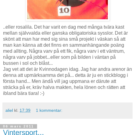
..eller rosalila. Det har varit en dag med många tvära kast
mellan självvalda eller ganska obligatoriska sysslor. Det är
skönt att man har med sig sina små projekt i väskan så att
man kan känna att det finns en sammanhängande poäng
med allting. Några varv på ett fik, några varv i ett väntrum,
några varv på jobbet...eller som på bilden i väntan på
bussen i sol och blåst...
Jag vet att det är Kvinnodagen idag. Jag har andra arenor än
denna att upmärksamma det på... detta är ju en stickblogg i
första hand... Men ändå vill jag uppmana er därute att
sträcka på er, kräv halva makten, hela lönen och rätten att
ibland bära tiara! :-)
aliel
kl.
17:39
1 kommentar:
06 mars 2011
Vintersport...