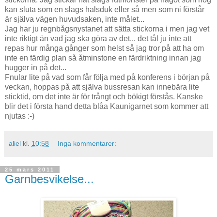
kan sluta som en slags halsduk eller så men som ni förstår
är själva vägen huvudsaken, inte målet...
Jag har ju regnbågsnystanet att sätta stickorna i men jag vet
inte riktigt än vad jag ska göra av det... det tål ju inte att
repas hur många gånger som helst så jag tror på att ha om
inte en färdig plan så åtminstone en färdriktning innan jag
hugger in på det...
Fnular lite på vad som får följa med på konferens i början på
veckan, hoppas på att själva bussresan kan innebära lite
sticktid, om det inte är för trångt och bökigt förstås. Kanske
blir det i första hand detta blåa Kaunigarnet som kommer att
njutas :-)
aliel
kl.
10:58
Inga kommentarer:
25 mars 2011
Garnbesvikelse...