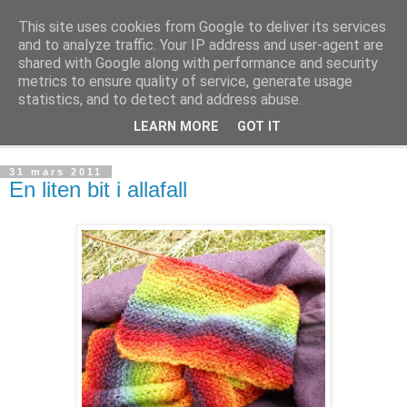
This site uses cookies from Google to deliver its services
mönsterlöst
and to analyze traffic. Your IP address and user-agent are
shared with Google along with performance and security
metrics to ensure quality of service, generate usage
virkning och stickning maskor och varv, mönsterlöst
statistics, and to detect and address abuse.
LEARN MORE
GOT IT
▼
31 mars 2011
En liten bit i allafall