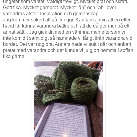
ungefär som väntat. Väldigt trevligt. Mycket prat och skratt.
Gott fika. Mycket garnprat. Mycket "åh" och "ah" över
varandras alster. Inspiration och gemenskap.
Jag kommer säkert att gå fler ggr. Kan tänka mig att en efter
hand lär känna varandra bättre och att de då ger mer på ett
annat sätt... Jag gick dit med en väninna men eftersom vi
inte kom dit samtidigt så hamnade vi långt ifrån varandra vid
bordet. Det var nog bra. Annars hade vi suttit där och enbart
pratat med varandra och det kunde vi ju gjort hemma i soffan
lika gärna.