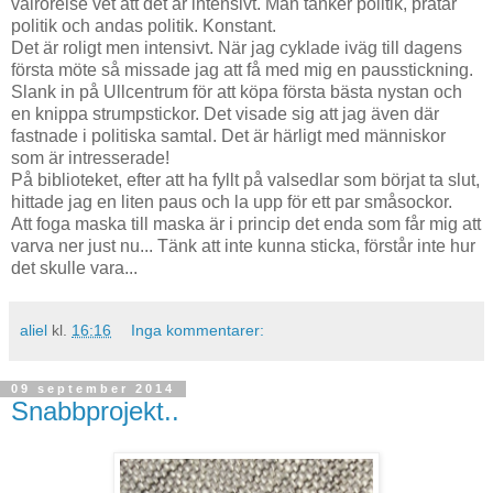
valrörelse vet att det är intensivt. Man tänker politik, pratar
politik och andas politik. Konstant.
Det är roligt men intensivt. När jag cyklade iväg till dagens
första möte så missade jag att få med mig en pausstickning.
Slank in på Ullcentrum för att köpa första bästa nystan och
en knippa strumpstickor. Det visade sig att jag även där
fastnade i politiska samtal. Det är härligt med människor
som är intresserade!
På biblioteket, efter att ha fyllt på valsedlar som börjat ta slut,
hittade jag en liten paus och la upp för ett par småsockor.
Att foga maska till maska är i princip det enda som får mig att
varva ner just nu... Tänk att inte kunna sticka, förstår inte hur
det skulle vara...
aliel
kl.
16:16
Inga kommentarer:
09 september 2014
Snabbprojekt..