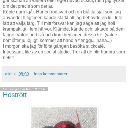
ganska lätt att variera efter eget huvud också, men jag tycker
om det precis som det är.
Köpte garn igår. Har en rödsvart och en blålila sjal som jag
använder flitigt men kände starkt att jag behövde en till. Inte
lätt att välja färg. Till mitt försvar kan jag säga att jag höll
krampaktigt i fem härvor. Klämde, kände och luktade på dem
länge. Valde bort två och kom hem med dessa tre. (valde
bort låter ju löjligt, kommer att handla fler ggr... haha...)
I morgon ska jag för först gången besöka stickcafé.
Intressant, lite av en social studie. Tror att de blir hur bra som
helst!
aliel
kl.
09:00
Inga kommentarer:
18 september 2014
Höstrött