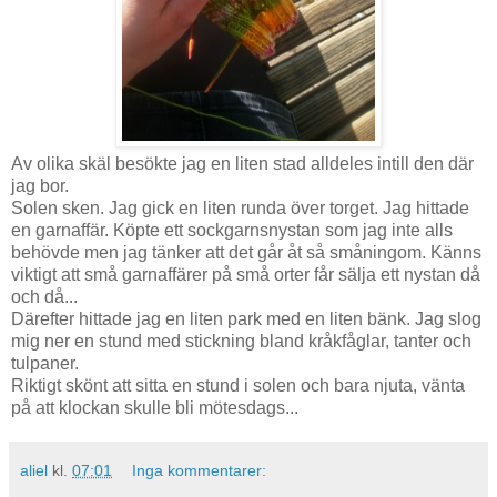
Av olika skäl besökte jag en liten stad alldeles intill den där
jag bor.
Solen sken. Jag gick en liten runda över torget. Jag hittade
en garnaffär. Köpte ett sockgarnsnystan som jag inte alls
behövde men jag tänker att det går åt så småningom. Känns
viktigt att små garnaffärer på små orter får sälja ett nystan då
och då...
Därefter hittade jag en liten park med en liten bänk. Jag slog
mig ner en stund med stickning bland kråkfåglar, tanter och
tulpaner.
Riktigt skönt att sitta en stund i solen och bara njuta, vänta
på att klockan skulle bli mötesdags...
aliel
kl.
07:01
Inga kommentarer: