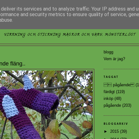
deliver its services and to analyze traffic. Your IP address and 
formance and security metrics to ensure quality of service, gen
abuse.
MÖNSTERLÖST
VIRKNING OCH STICKNING MASKOR OCH VARV, MÖNSTERLÖST
blogg
0
Vem är jag?
nde fläng..
TAGGAT
 pågående
(1
färdigt
(119)
inköp
(48)
pågående
(203)
BLOGGARKIV
►
2015
(39)