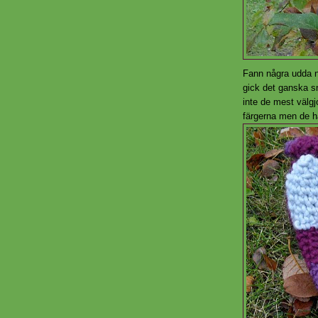
Fann några udda ny
gick det ganska sn
inte de mest välgj
färgerna men de h