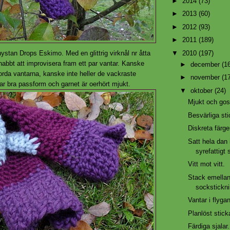
►
2014
(73)
►
2013
(60)
►
2012
(93)
►
2011
(189)
▼
2010
(197)
stan Drops Eskimo. Med en glittrig virknål nr åtta
abbt att improvisera fram ett par vantar. Kanske
►
december
(1
orda vantarna, kanske inte heller de vackraste
►
november
(1
ar bra passform och garnet är oerhört mjukt.
▼
oktober
(24)
Mjukt och gosi
Besvärliga sti
Diskreta färge
Satt hela dan i
syrefattigt
Vitt mot vitt.
Stack emella
sockstickni
Vantar i flyga
Planlöst stick
Färdiga sjalar.