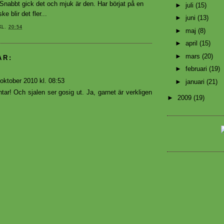
-) Snabbt gick det och mjuk är den. Har börjat på en
►
juli
(15)
e blir det fler...
►
juni
(13)
KL.
20:54
►
maj
(8)
►
april
(15)
►
mars
(20)
AR:
►
februari
(19)
oktober 2010 kl. 08:53
►
januari
(21)
tar! Och sjalen ser gosig ut. Ja, garnet är verkligen
►
2009
(19)