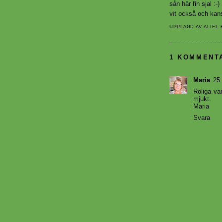
sån här fin sjal :
vit också och kansk
UPPLAGD AV
ALIEL
1 KOMMENT
Maria
25 
Roliga van
mjukt.
Maria
Svara