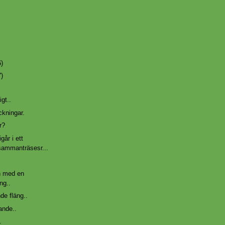
6)
7)
gt..
ckningar.
r?
går i ett
 sammanträsesr...
n med en
ng..
nde fläng..
ande..
.