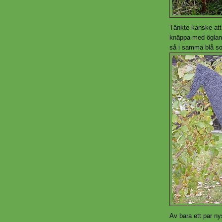
Tänkte kanske att
knäppa med öglan j
så i samma blå so
Av bara ett par n