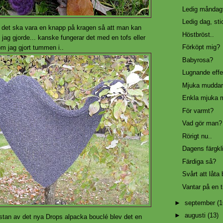
Ledig måndagf
Ledig dag, sti
 det ska vara en knapp på kragen så att man kan
Höstbröst..
ag gjorde... kanske fungerar det med en tofs eller
Förköpt mig?
m jag gjort tummen i..
Babyrosa?
Lugnande effe
Mjuka muddar
Enkla mjuka 
För varmt?
Vad gör man?
Rörigt nu..
Dagens färgkl
Färdiga så?
Svårt att låta b
Vantar på en 
►
september
(1
►
augusti
(13)
ystan av det nya Drops alpacka bouclé blev det en