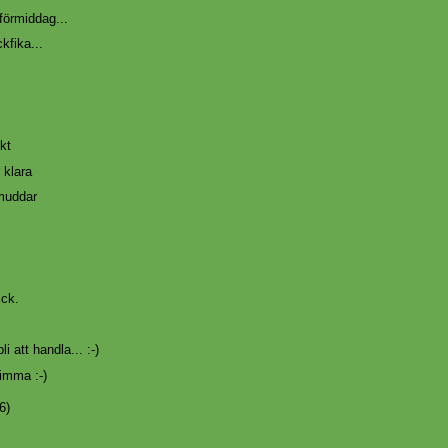
örmiddag...
ckfika...
kt
 klara
muddar
ick.
li att handla... :-)
timma :-)
6)