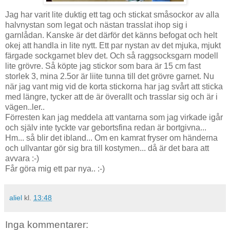
Jag har varit lite duktig ett tag och stickat småsockor av alla
halvnystan som legat och nästan trasslat ihop sig i
garnlådan. Kanske är det därför det känns befogat och helt
okej att handla in lite nytt. Ett par nystan av det mjuka, mjukt
färgade sockgarnet blev det. Och så raggsocksgarn modell
lite grövre. Så köpte jag stickor som bara är 15 cm fast
storlek 3, mina 2.5or är liite tunna till det grövre garnet. Nu
när jag vant mig vid de korta stickorna har jag svårt att sticka
med längre, tycker att de är överallt och trasslar sig och är i
vägen..ler..
Förresten kan jag meddela att vantarna som jag virkade igår
och själv inte tyckte var gebortsfina redan är bortgivna...
Hm... så blir det ibland... Om en kamrat fryser om händerna
och ullvantar gör sig bra till kostymen... då är det bara att
avvara :-)
Får göra mig ett par nya.. :-)
aliel
kl.
13:48
Inga kommentarer: