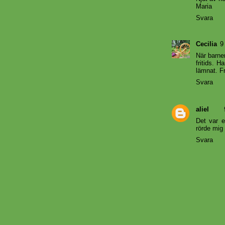
Maria
Svara
Cecilia
9
När barne
fritids. H
lämnat. Fr
Svara
aliel
Det var e
rörde mig 
Svara