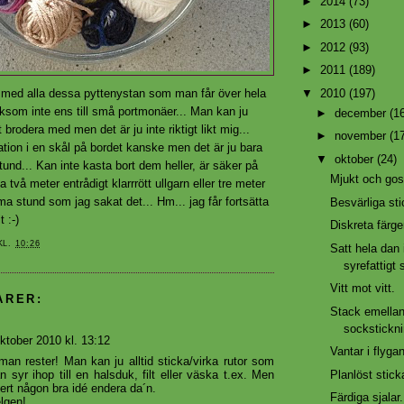
►
2014
(73)
►
2013
(60)
►
2012
(93)
►
2011
(189)
▼
2010
(197)
med alla dessa pyttenystan som man får över hela
iksom inte ens till små portmonäer... Man kan ju
►
december
(1
brodera med men det är ju inte riktigt likt mig...
►
november
(1
tion i en skål på bordet kanske men det är ju bara
▼
oktober
(24)
tund... Kan inte kasta bort dem heller, är säker på
Mjukt och gosi
a två meter entrådigt klarrrött ullgarn eller tre meter
a stund som jag sakat det... Hm... jag får fortsätta
Besvärliga sti
 :-)
Diskreta färge
KL.
10:26
Satt hela dan i
syrefattigt
Vitt mot vitt.
ARER:
Stack emella
sockstickni
ktober 2010 kl. 13:12
Vantar i flyga
 man rester! Man kan ju alltid sticka/virka rutor som
Planlöst stick
 syr ihop till en halsduk, filt eller väska t.ex. Men
ert någon bra idé endera da´n.
Färdiga sjalar.
lgen!