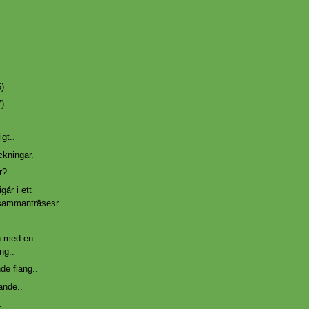
6)
7)
gt..
ckningar.
r?
går i ett
 sammanträsesr...
n med en
ng..
nde fläng..
ande..
.