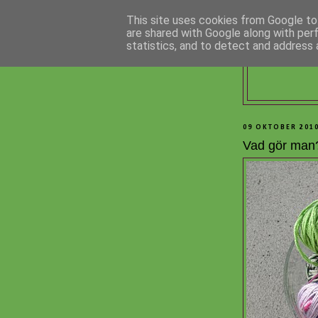
This site uses cookies from Google to 
are shared with Google along with per
statistics, and to detect and address 
09 OKTOBER 201
Vad gör man