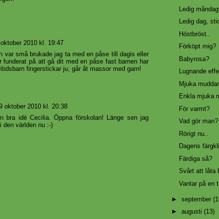
Ledig måndagf
Ledig dag, sti
Höstbröst..
 oktober 2010 kl. 19:47
Förköpt mig?
n var små brukade jag ta med en påse till dagis eller
Babyrosa?
ar funderat på att gå dit med en påse fast barnen har
itidsbarn fingerstickar ju, går åt massor med garn!
Lugnande effe
Mjuka muddar
Enkla mjuka 
9 oktober 2010 kl. 20:38
För varmt?
n bra idé Cecilia. Öppna förskolan! Länge sen jag
Vad gör man?
i den världen nu :-)
Rörigt nu..
Dagens färgkl
Färdiga så?
Svårt att låta b
Vantar på en 
►
september
(1
►
augusti
(13)