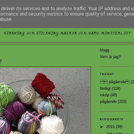
deliver its services and to analyze traffic. Your IP address and 
formance and security metrics to ensure quality of service, gen
abuse.
MÖNSTERLÖST
VIRKNING OCH STICKNING MASKOR OCH VARV, MÖNSTERLÖST
blogg
0
Vem är jag?
?
TAGGAT
 pågående
(1
färdigt
(119)
inköp
(48)
pågående
(203)
BLOGGARKIV
►
2015
(39)