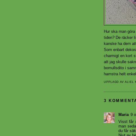
Hur ska man göra 
tiden? De räcker l
kanske ha dem att 
Som enbart dekora
charmigt en kort s
att jag skulle sakn
bomullsdito i samm
hamstra helt enkelt
UPPLAGD AV
ALIEL
3 KOMMENT
Maria
9 o
Visst får
man sedan
du får säk
Njut av he