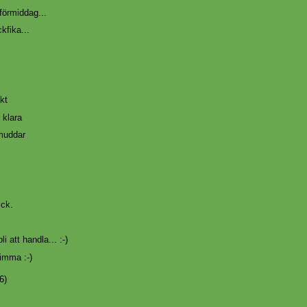
örmiddag...
ckfika...
kt
 klara
muddar
ick.
li att handla... :-)
timma :-)
6)