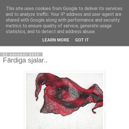
This site uses cookies from Google to deliver its services
mönsterlöst
and to analyze traffic. Your IP address and user-agent are
shared with Google along with performance and security
metrics to ensure quality of service, generate usage
virkning och stickning maskor och varv, mönsterlöst
statistics, and to detect and address abuse.
LEARN MORE
GOT IT
▼
21 oktober 2010
Färdiga sjalar..