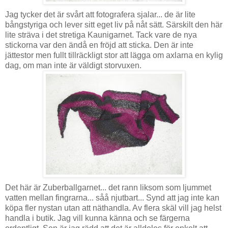
Jag tycker det är svårt att fotografera sjalar... de är lite
bångstyriga och lever sitt eget liv på nåt sätt. Särskilt den här
lite sträva i det stretiga Kaunigarnet. Tack vare de nya
stickorna var den ändå en fröjd att sticka. Den är inte
jättestor men fullt tillräckligt stor att lägga om axlarna en kylig
dag, om man inte är väldigt storvuxen.
Det här är Zuberballgarnet... det rann liksom som ljummet
vatten mellan fingrarna... såå njutbart... Synd att jag inte kan
köpa fler nystan utan att näthandla. Av flera skäl vill jag helst
handla i butik. Jag vill kunna känna och se färgerna