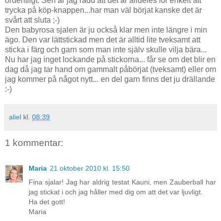
ordentligt. Sen är jag rädd att det är alldeles för enkelt att
trycka på köp-knappen...har man väl börjat kanske det är
svårt att sluta ;-)
Den babyrosa sjalen är ju också klar men inte längre i min
ägo. Den var lättstickad men det är alltid lite tveksamt att
sticka i färg och garn som man inte själv skulle vilja bära...
Nu har jag inget lockande på stickorna... får se om det blir en
dag då jag tar hand om gammalt påbörjat (tveksamt) eller om
jag kommer på något nytt... en del garn finns det ju drällande
:-)
aliel
kl.
08:39
1 kommentar:
Maria
21 oktober 2010 kl. 15:50
Fina sjalar! Jag har aldrig testat Kauni, men Zauberball har
jag stickat i och jag håller med dig om att det var ljuvligt.
Ha det gott!
Maria