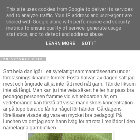
This site uses cookies from Google to deliver its services
mönsterlöst
and to analyze traffic. Your IP address and user-agent are
shared with Google along with performance and security
metrics to ensure quality of service, generate usage
virkning och stickning maskor och varv, mönsterlöst
statistics, and to detect and address abuse.
LEARN MORE
GOT IT
▼
28 oktober 2010
Satt hela dan igår i ett syrefattigt sammanträsesrum under
föreläsningsliknande former. Fösta halvan av dagen satt jag
mest och ångrade att ja inte fått med nåt garn. Tänkte liksom
inte så långt. Man kan ju inte veta säkert heller hur pass bra
pedagog personen framme vid whiteboarden är, om
vedebörande kan förstå att vissa människors koncentration
är på topp bara de får ha något för händer. Gårdagens
föreläsare visade sig vara en mycket bra pedagog! På
lunchen va det jag som hann iväg för att rota i realådor i den
närbelägna garnbutiken.