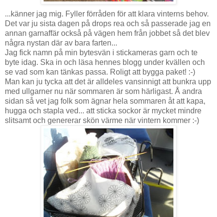
...känner jag mig. Fyller förråden för att klara vinterns behov.
Det var ju sista dagen på drops rea och så passerade jag en
annan garnaffär också på vägen hem från jobbet så det blev
några nystan där av bara farten...
Jag fick namn på min bytesvän i stickameras garn och te
byte idag. Ska in och läsa hennes blogg under kvällen och
se vad som kan tänkas passa. Roligt att bygga paket! :-)
Man kan ju tycka att det är alldeles vansinnigt att bunkra upp
med ullgarner nu när sommaren är som härligast. Å andra
sidan så vet jag folk som ägnar hela sommaren åt att kapa,
hugga och stapla ved... att sticka sockor är mycket mindre
slitsamt och genererar skön värme när vintern kommer :-)