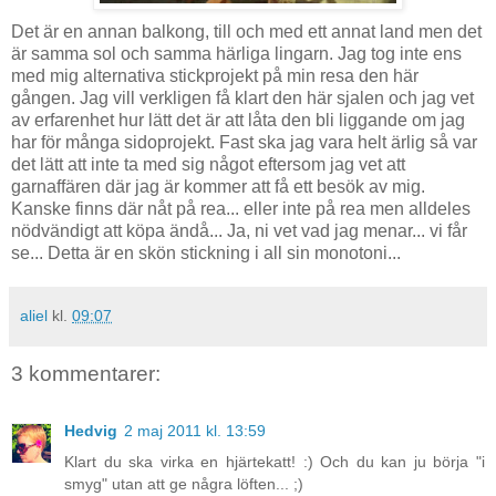
Det är en annan balkong, till och med ett annat land men det
är samma sol och samma härliga lingarn. Jag tog inte ens
med mig alternativa stickprojekt på min resa den här
gången. Jag vill verkligen få klart den här sjalen och jag vet
av erfarenhet hur lätt det är att låta den bli liggande om jag
har för många sidoprojekt. Fast ska jag vara helt ärlig så var
det lätt att inte ta med sig något eftersom jag vet att
garnaffären där jag är kommer att få ett besök av mig.
Kanske finns där nåt på rea... eller inte på rea men alldeles
nödvändigt att köpa ändå... Ja, ni vet vad jag menar... vi får
se... Detta är en skön stickning i all sin monotoni...
aliel
kl.
09:07
3 kommentarer:
Hedvig
2 maj 2011 kl. 13:59
Klart du ska virka en hjärtekatt! :) Och du kan ju börja "i
smyg" utan att ge några löften... ;)