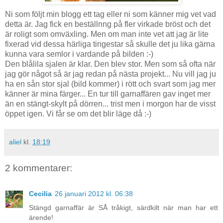
Ni som följt min blogg ett tag eller ni som känner mig vet vad
detta är. Jag fick en beställnng på fler virkade bröst och det
är roligt som omväxling. Men om man inte vet att jag är lite
fixerad vid dessa härliga tingestar så skulle det ju lika gärna
kunna vara semlor i vardande på bilden :-)
Den blålila sjalen är klar. Den blev stor. Men som så ofta när
jag gör något så är jag redan på nästa projekt... Nu vill jag ju
ha en sån stor sjal (bild kommer) i rött och svart som jag mer
känner är mina färger... En tur till garnaffären gav inget mer
än en stängt-skylt på dörren... trist men i morgon har de visst
öppet igen. Vi får se om det blir läge då :-)
aliel
kl.
18:19
2 kommentarer:
Cecilia
26 januari 2012 kl. 06:38
Stängd garnaffär är SÅ tråkigt, särdkilt när man har ett
ärende!