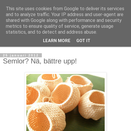
This site uses cookies from Google to deliver its services
mönsterlöst
and to analyze traffic. Your IP address and user-agent are
shared with Google along with performance and security
metrics to ensure quality of service, generate usage
virkning och stickning maskor och varv, mönsterlöst
statistics, and to detect and address abuse.
LEARN MORE
GOT IT
▼
25 januari 2012
Semlor? Nä, bättre upp!