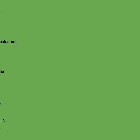
..
.
sockar och
or...
)
 :-)
.