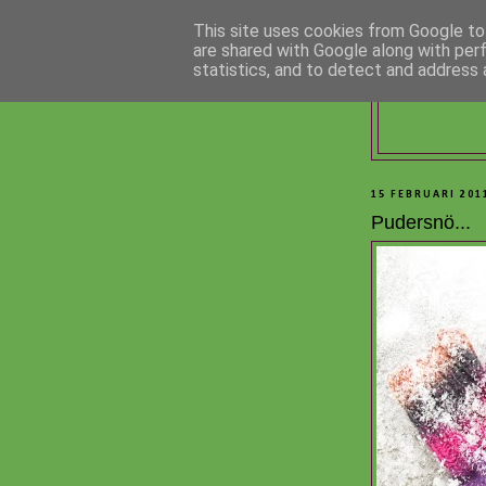
This site uses cookies from Google to 
are shared with Google along with per
statistics, and to detect and address 
15 FEBRUARI 201
Pudersnö...