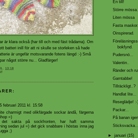
En till!
Större mössa.
Liten mössa
Fasta maskor
Oinspirerad.
Föreläsnings
 är klara också (har till och med fäst trådarna). Om
bokfynd.
ett batteri inill för att ni skulle se storleken så hade
batterie är ungefär motsvarande fotens längd :-) Små
Pudersnö...
 par något större nu... Gladfärger!
Valentin..
KL.
13:18
Ränder och rut
GT
Garntabbe!
Tillräckligt..?
ARER:
Handlat lite...
Reseglädje! :-
5 februari 2011 kl. 15:58
Packar...
lite charmigt med olikfärgade sockar ändå, färgerna
ihop =)
På banan igen
 det sakta på sockfronten, har haft samma
Sticksvacka..
ning sedan jul =) det gick snabbare i höstas inna jag
ugga ;)
►
januari
(15)