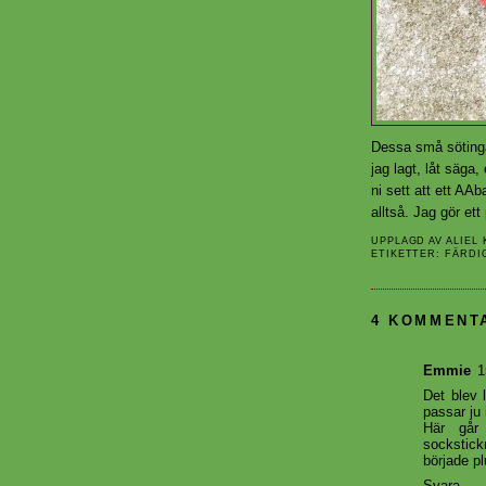
Dessa små sötingar
jag lagt, låt säga, 
ni sett att ett AA
alltså. Jag gör ett
UPPLAGD AV
ALIEL
ETIKETTER:
FÄRDI
4 KOMMENT
Emmie
1
Det blev 
passar ju 
Här går
sockstick
började pl
Svara