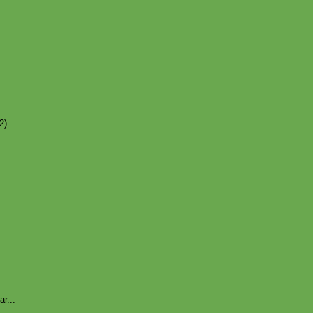
2)
ar...