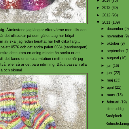
►
2014
(73)
►
2013
(60)
►
2012
(93)
▼
2011
(189)
►
december
(9)
sig. Åtminstone jag längtar efter värme men tills den
r det ullsockar på som gäller. Jag har börjat
►
november
(9)
av skäl jag redan berättat har helt olika färg...
►
oktober
(9)
 palett 0576 och det andra palett 0584 (sandnesgarn)
►
september
(1
anske dessutom en aning mindre än socka nr ett.
►
augusti
(16)
tt det fanns en smula irritation i mitt sinne när jag
vå, eller så är det bara inbillning. Båda passar i alla
►
juli
(16)
rma och sköna!
►
juni
(22)
►
maj
(23)
►
april
(21)
►
mars
(18)
▼
februari
(19)
Lite suddig...
Småplock..
Rutinstickning