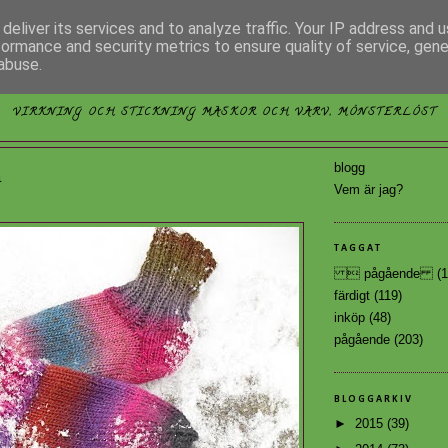
deliver its services and to analyze traffic. Your IP address and 
formance and security metrics to ensure quality of service, gen
abuse.
MÖNSTERLÖST
VIRKNING OCH STICKNING MASKOR OCH VARV, MÖNSTERLÖST
blogg
1
Vem är jag?
TAGGAT
 pågående
(1
färdigt
(119)
inköp
(48)
pågående
(203)
BLOGGARKIV
►
2015
(39)