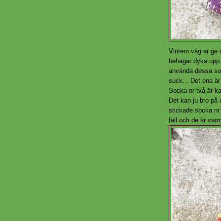
Vintern vägrar ge 
behagar dyka upp ä
använda dessa som 
suck... Det ena är
Socka nr två är k
Det kan ju bro på a
stickade socka nr t
fall och de är va