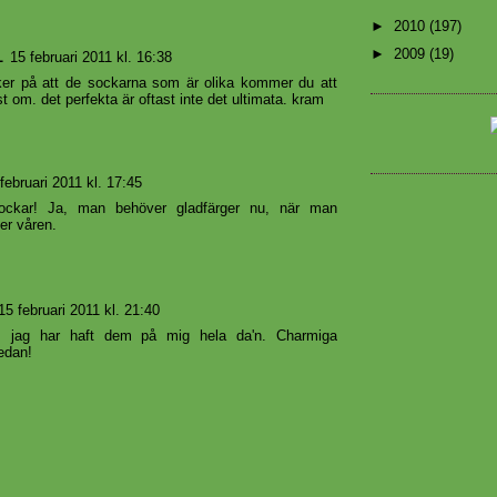
►
2010
(197)
►
2009
(19)
L
15 februari 2011 kl. 16:38
ker på att de sockarna som är olika kommer du att
 om. det perfekta är oftast inte det ultimata. kram
februari 2011 kl. 17:45
sockar! Ja, man behöver gladfärger nu, när man
ter våren.
15 februari 2011 kl. 21:40
, jag har haft dem på mig hela da'n. Charmiga
redan!