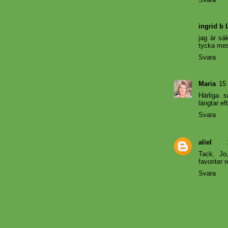
ingrid b 
jag är sä
tycka mest
Svara
Maria
15 
Härliga 
längtar ef
Svara
aliel
Tack. Jo
favoriter 
Svara