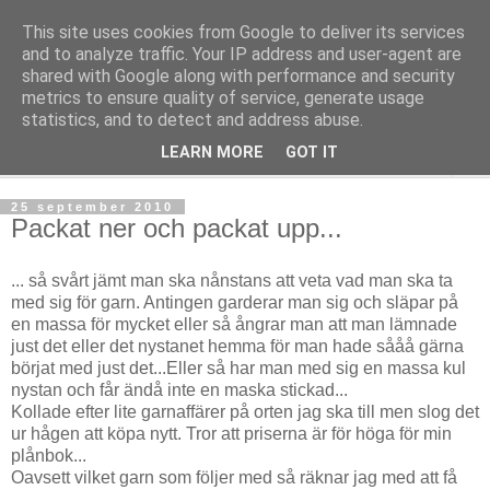
This site uses cookies from Google to deliver its services
mönsterlöst
and to analyze traffic. Your IP address and user-agent are
shared with Google along with performance and security
metrics to ensure quality of service, generate usage
virkning och stickning maskor och varv, mönsterlöst
statistics, and to detect and address abuse.
LEARN MORE
GOT IT
▼
25 september 2010
Packat ner och packat upp...
... så svårt jämt man ska nånstans att veta vad man ska ta
med sig för garn. Antingen garderar man sig och släpar på
en massa för mycket eller så ångrar man att man lämnade
just det eller det nystanet hemma för man hade sååå gärna
börjat med just det...Eller så har man med sig en massa kul
nystan och får ändå inte en maska stickad...
Kollade efter lite garnaffärer på orten jag ska till men slog det
ur hågen att köpa nytt. Tror att priserna är för höga för min
plånbok...
Oavsett vilket garn som följer med så räknar jag med att få