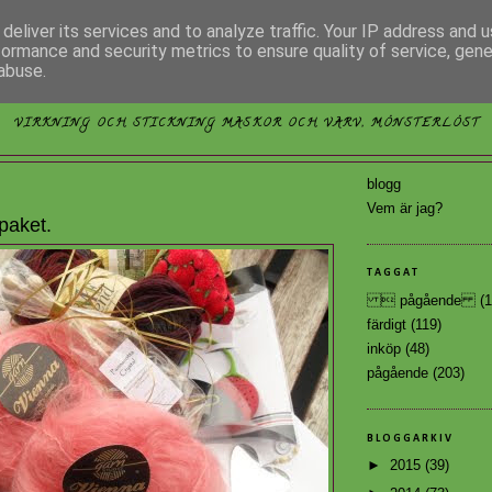
deliver its services and to analyze traffic. Your IP address and 
formance and security metrics to ensure quality of service, gen
abuse.
MÖNSTERLÖST
VIRKNING OCH STICKNING MASKOR OCH VARV, MÖNSTERLÖST
blogg
Vem är jag?
 paket.
TAGGAT
 pågående
(1
färdigt
(119)
inköp
(48)
pågående
(203)
BLOGGARKIV
►
2015
(39)