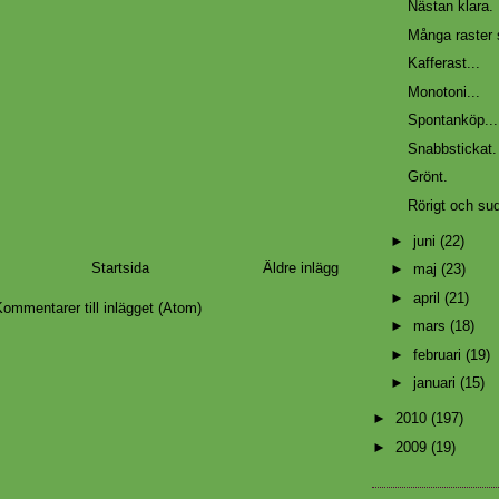
Nästan klara.
Många raster 
Kafferast...
Monotoni...
Spontanköp...
Snabbstickat
Grönt.
Rörigt och su
►
juni
(22)
Startsida
Äldre inlägg
►
maj
(23)
►
april
(21)
ommentarer till inlägget (Atom)
►
mars
(18)
►
februari
(19)
►
januari
(15)
►
2010
(197)
►
2009
(19)