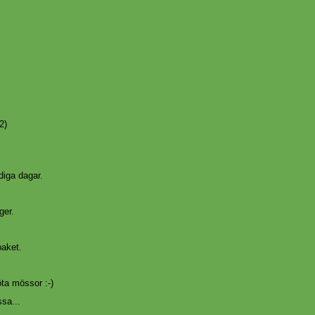
2)
diga dagar.
ger.
paket.
ta mössor :-)
ssa...