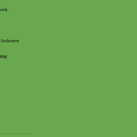
små...
. Småvarmt.
ddigt