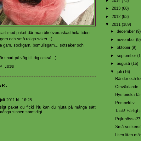
►
2014
(73)
►
2013
(60)
►
2012
(93)
▼
2011
(189)
►
december
(9)
bart med paket där man blir överraskad hela tiden.
garn och små roliga saker :-)
►
november
(9)
osa garn, sockgarn, bomullsgarn... sötsaker och
►
oktober
(9)
►
september
(1
är snart på väg till dig också :-)
►
augusti
(16)
KL.
10:06
▼
juli
(16)
Ränder och le
AR:
Omväxlande.
Hysteriska fär
juli 2011 kl. 16:28
Perspektiv.
sigt paket du fick! Nu kan du njuta på många sätt
Tack! Härligt 
ånga sinnen samtidigt.
Pojkmössa??
Små sockersö
Liten liten mö