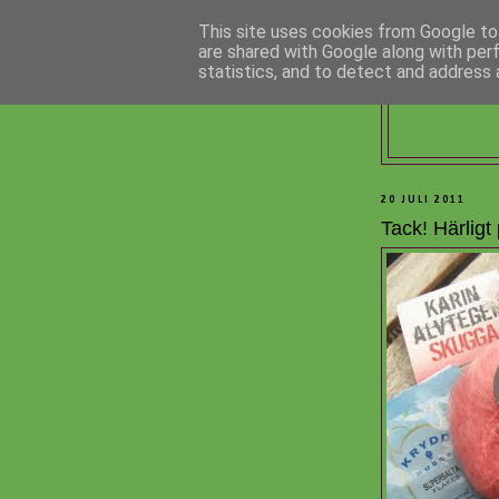
This site uses cookies from Google to 
are shared with Google along with per
statistics, and to detect and address 
20 JULI 2011
Tack! Härligt