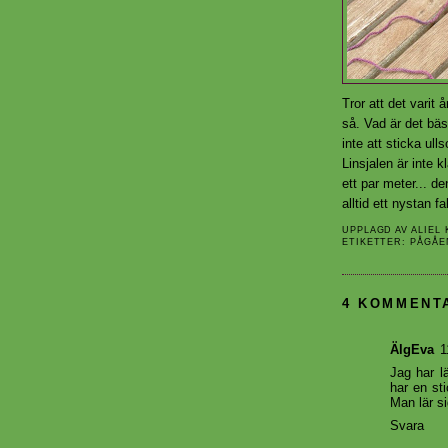
Tror att det varit
så. Vad är det bä
inte att sticka ulls
Linsjalen är inte 
ett par meter... de
alltid ett nystan fab
UPPLAGD AV
ALIEL
ETIKETTER:
PÅGÅE
4 KOMMENT
ÄlgEva
1
Jag har l
har en st
Man lär si
Svara