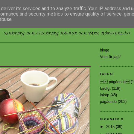
deliver its services and to analyze traffic. Your IP address and 
formance and security metrics to ensure quality of service, gen
abuse.
MÖNSTERLÖST
VIRKNING OCH STICKNING MASKOR OCH VARV, MÖNSTERLÖST
blogg
Vem är jag?
TAGGAT
 pågående
(1
färdigt
(119)
inköp
(48)
pågående
(203)
BLOGGARKIV
►
2015
(39)