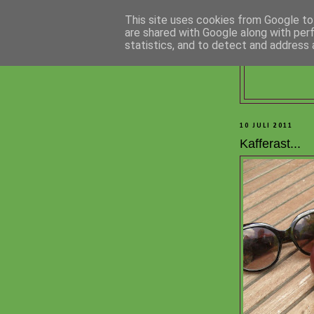
This site uses cookies from Google to 
are shared with Google along with per
statistics, and to detect and address 
10 JULI 2011
Kafferast...