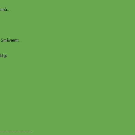
små...
. Småvarmt.
ddigt