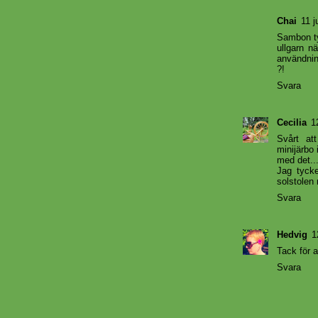
Chai
11 j
Sambon tyc
ullgarn n
användning
?!
Svara
Cecilia
1
Svårt at
minijärbo 
med det...
Jag tycke
solstolen
Svara
Hedvig
1
Tack för a
Svara