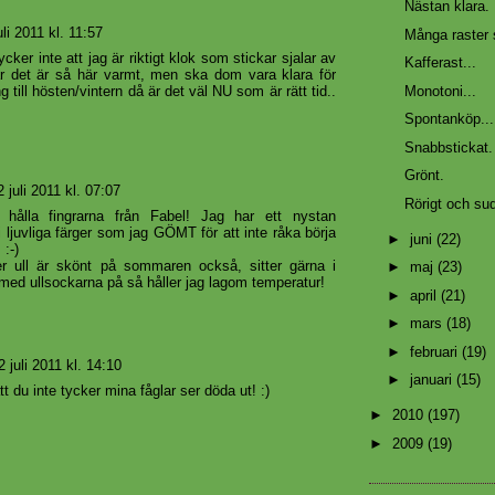
Nästan klara.
uli 2011 kl. 11:57
Många raster 
ker inte att jag är riktigt klok som stickar sjalar av
Kafferast...
är det är så här varmt, men ska dom vara klara för
Monotoni...
 till hösten/vintern då är det väl NU som är rätt tid..
Spontanköp...
Snabbstickat
Grönt.
2 juli 2011 kl. 07:07
Rörigt och su
t hålla fingrarna från Fabel! Jag har ett nystan
i ljuvliga färger som jag GÖMT för att inte råka börja
►
juni
(22)
 :-)
r ull är skönt på sommaren också, sitter gärna i
►
maj
(23)
 med ullsockarna på så håller jag lagom temperatur!
►
april
(21)
►
mars
(18)
►
februari
(19)
2 juli 2011 kl. 14:10
►
januari
(15)
tt du inte tycker mina fåglar ser döda ut! :)
►
2010
(197)
►
2009
(19)