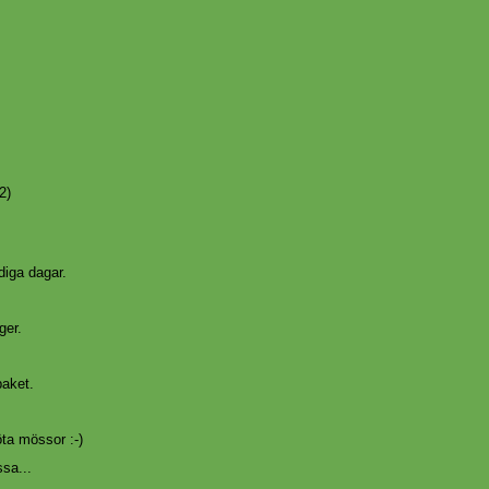
2)
diga dagar.
ger.
paket.
ta mössor :-)
ssa...