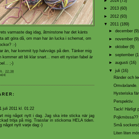
►
2014
(73)
►
2013
(60)
►
2012
(93)
▼
2011
(189)
►
december
(9)
 årets varmaste dag idag, åtminstone har det känts
sta att göra då, om man har än lucka i schemat, om
►
november
(9)
ockor? :-)
►
oktober
(9)
klar än, har kommit typ halvvägs på den. Tänker mig
►
september
(1
n kommer att bli klar snart... men ett nystan fabel är
►
augusti
(16)
el... ;-)
▼
juli
(16)
KL.
22:38
NDE
Ränder och le
Omväxlande.
Hysteriska fär
ARER:
Perspektiv.
1 juli 2011 kl. 01:22
Tack! Härligt 
ärt mig något nytt i dag. Jag ska inte sticka när jag
Pojkmössa??
ickad tröja på mig. Trasslar in stickorna HELA tiden.
g något nytt varje dag:-)
Små sockersö
Liten liten mö