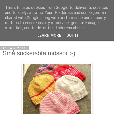
This site uses cookies from Google to deliver its services
mönsterlöst
and to analyze traffic. Your IP address and user-agent are
shared with Google along with performance and security
metrics to ensure quality of service, generate usage
virkning och stickning maskor och varv, mönsterlöst
statistics, and to detect and address abuse.
LEARN MORE
GOT IT
▼
19 juli 2011
Små sockersöta mössor :-)