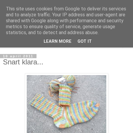
This site uses cookies from Google to deliver its services
mönsterlöst
and to analyze traffic. Your IP address and user-agent are
shared with Google along with performance and security
metrics to ensure quality of service, generate usage
virkning och stickning maskor och varv, mönsterlöst
statistics, and to detect and address abuse.
LEARN MORE
GOT IT
▼
10 april 2011
Snart klara...