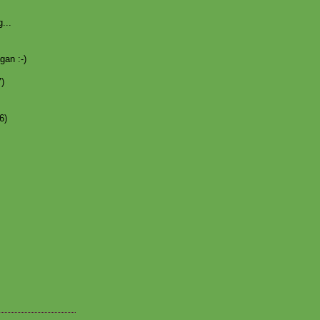
...
gan :-)
7)
6)