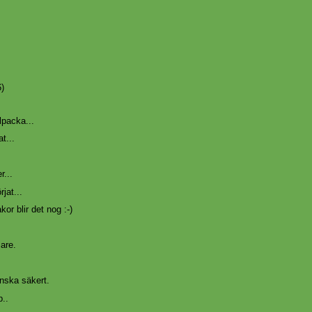
6)
packa...
t...
r...
jat...
or blir det nog :-)
are.
nska säkert.
p..