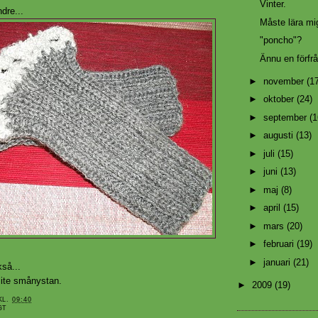
Vinter.
dre...
Måste lära mig
"poncho"?
Ännu en förfrå
►
november
(1
►
oktober
(24)
►
september
(1
►
augusti
(13)
►
juli
(15)
►
juni
(13)
►
maj
(8)
►
april
(15)
►
mars
(20)
►
februari
(19)
►
januari
(21)
så...
lite smånystan.
►
2009
(19)
KL.
09:40
GT