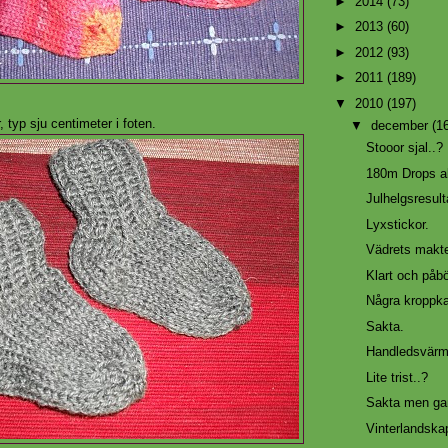
►
2014
(73)
►
2013
(60)
►
2012
(93)
►
2011
(189)
▼
2010
(197)
 typ sju centimeter i foten.
▼
december
(1
Stooor sjal..?
180m Drops al
Julhelgsresulta
Lyxstickor.
Vädrets makte
Klart och påbör
Några kroppkak
Sakta.
Handledsvärm
Lite trist..?
Sakta men ga
Vinterlandska