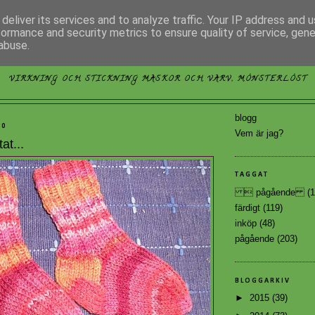
deliver its services and to analyze traffic. Your IP address and 
formance and security metrics to ensure quality of service, gen
abuse.
MÖNSTERLÖST
VIRKNING OCH STICKNING MASKOR OCH VARV, MÖNSTERLÖST
blogg
10
Vem är jag?
at...
TAGGAT
 pågående
(1
färdigt
(119)
inköp
(48)
pågående
(203)
BLOGGARKIV
►
2015
(39)