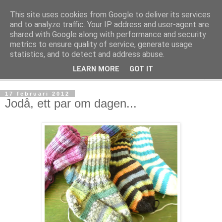
This site uses cookies from Google to deliver its services
mönsterlöst
and to analyze traffic. Your IP address and user-agent are
shared with Google along with performance and security
metrics to ensure quality of service, generate usage
virkning och stickning maskor och varv, mönsterlöst
statistics, and to detect and address abuse.
LEARN MORE
GOT IT
▼
17 februari 2012
Jodå, ett par om dagen...