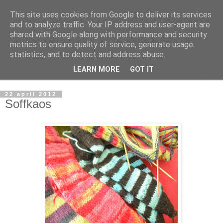
This site uses cookies from Google to deliver its services
mönsterlöst
and to analyze traffic. Your IP address and user-agent are
shared with Google along with performance and security
metrics to ensure quality of service, generate usage
virkning och stickning maskor och varv, mönsterlöst
statistics, and to detect and address abuse.
LEARN MORE
GOT IT
▼
22 april 2012
Soffkaos