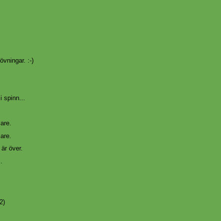
övningar. :-)
i spinn...
are.
are.
är över.
..
2)