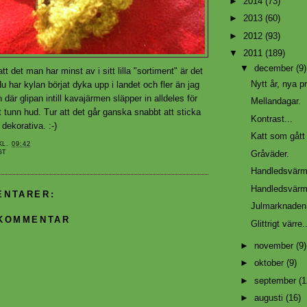
►
2014
(73)
►
2013
(60)
►
2012
(93)
▼
2011
(189)
▼
december
(9)
att det man har minst av i sitt lilla "sortiment" är det
Nytt år, nya pr
u har kylan börjat dyka upp i landet och fler än jag
där glipan intill kavajärmen släpper in alldeles för
Mellandagar.
 tunn hud. Tur att det går ganska snabbt att sticka
Kontrast...
dekorativa. :-)
Katt som gått 
KL.
09:42
Gråväder.
GT
Handledsvärm
Handledsvärm
ENTARER:
Julmarknaden 
 KOMMENTAR
Glittrigt värre.
►
november
(9)
►
oktober
(9)
►
september
(1
►
augusti
(16)