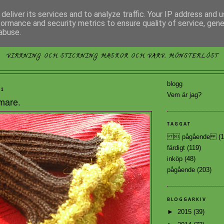
deliver its services and to analyze traffic. Your IP address and 
formance and security metrics to ensure quality of service, gen
abuse.
MÖNSTERLÖST
VIRKNING OCH STICKNING MASKOR OCH VARV, MÖNSTERLÖST
blogg
11
Vem är jag?
mare.
TAGGAT
 pågående
(1
färdigt
(119)
inköp
(48)
pågående
(203)
BLOGGARKIV
►
2015
(39)