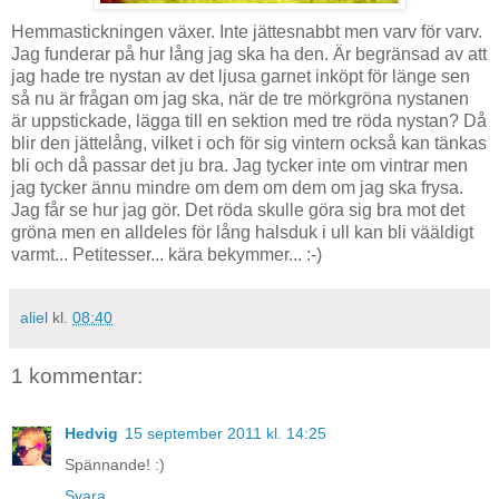
Hemmastickningen växer. Inte jättesnabbt men varv för varv.
Jag funderar på hur lång jag ska ha den. Är begränsad av att
jag hade tre nystan av det ljusa garnet inköpt för länge sen
så nu är frågan om jag ska, när de tre mörkgröna nystanen
är uppstickade, lägga till en sektion med tre röda nystan? Då
blir den jättelång, vilket i och för sig vintern också kan tänkas
bli och då passar det ju bra. Jag tycker inte om vintrar men
jag tycker ännu mindre om dem om dem om jag ska frysa.
Jag får se hur jag gör. Det röda skulle göra sig bra mot det
gröna men en alldeles för lång halsduk i ull kan bli vääldigt
varmt... Petitesser... kära bekymmer... :-)
aliel
kl.
08:40
1 kommentar:
Hedvig
15 september 2011 kl. 14:25
Spännande! :)
Svara