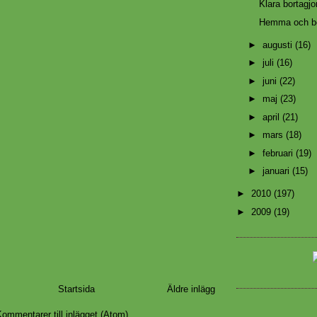
Klara bortagjo
Hemma och bo
►
augusti
(16)
►
juli
(16)
►
juni
(22)
►
maj
(23)
►
april
(21)
►
mars
(18)
►
februari
(19)
►
januari
(15)
►
2010
(197)
►
2009
(19)
Startsida
Äldre inlägg
ommentarer till inlägget (Atom)