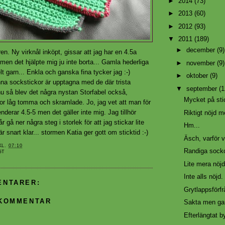
►
2014
(73)
►
2013
(60)
►
2012
(93)
▼
2011
(189)
►
december
(9)
ären. Ny virknål inköpt, gissar att jag har en 4.5a
en det hjälpte mig ju inte borta... Gamla hederliga
►
november
(9)
t garn... Enkla och ganska fina tycker jag :-)
►
oktober
(9)
na sockstickor är upptagna med de där trista
▼
september
(1
nu så blev det några nystan Storfabel också,
Mycket på sti
or låg tomma och skramlade. Jo, jag vet att man för
derar 4.5-5 men det gäller inte mig. Jag tillhör
Riktigt nöjd m
år gå ner några steg i storlek för att jag stickar lite
Hm...
är snart klar... stormen Katia ger gott om sticktid :-)
Äsch, varför v
KL.
07:10
Randiga socko
GT
Lite mera nöjd
Inte alls nöjd.
ENTARER:
Grytlappsförfr
 KOMMENTAR
Sakta men ga
Efterlängtat by