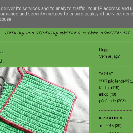
deliver its services and to analyze traffic. Your IP address and 
formance and security metrics to ensure quality of service, gen
abuse.
MÖNSTERLÖST
VIRKNING OCH STICKNING MASKOR OCH VARV, MÖNSTERLÖST
blogg
011
Vem är jag?
d.
TAGGAT
 pågående
(1
färdigt
(119)
inköp
(48)
pågående
(203)
BLOGGARKIV
►
2015
(39)