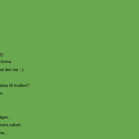
2)
ckorna
ed den här :-)
änta till kvällen?
r.
.
ågan...
nska säkert.
te...