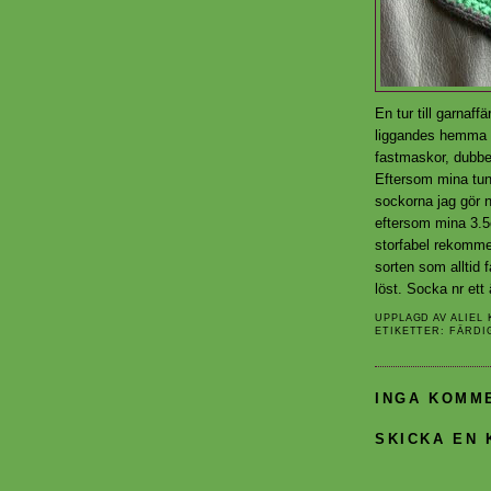
En tur till garnaff
liggandes hemma m
fastmaskor, dubbel
Eftersom mina tun
sockorna jag gör 
eftersom mina 3.5
storfabel rekommen
sorten som alltid f
löst. Socka nr ett 
UPPLAGD AV
ALIEL
ETIKETTER:
FÄRDI
INGA KOMM
SKICKA EN