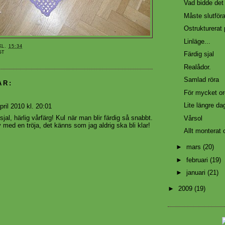
Vad bidde det
Måste slutföra
Ostrukturerat 
Linläge...
KL.
15:34
GT
Färdig sjal
Realådor.
Samlad röra
AR:
För mycket or
Lite längre da
pril 2010 kl. 20:01
 sjal, härlig vårfärg! Kul när man blir färdig så snabbt.
Vårsol
v med en tröja, det känns som jag aldrig ska bli klar!
Allt monterat 
►
mars
(20)
►
februari
(19)
►
januari
(21)
►
2009
(19)