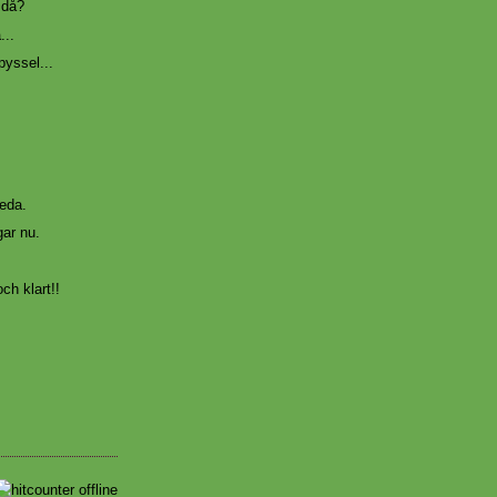
 då?
...
pyssel...
eda.
gar nu.
och klart!!