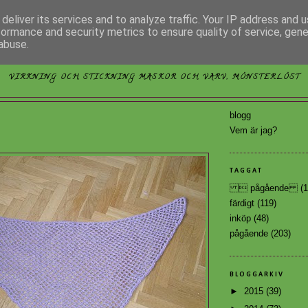
deliver its services and to analyze traffic. Your IP address and 
formance and security metrics to ensure quality of service, gen
abuse.
MÖNSTERLÖST
VIRKNING OCH STICKNING MASKOR OCH VARV, MÖNSTERLÖST
blogg
Vem är jag?
TAGGAT
 pågående
(1
färdigt
(119)
inköp
(48)
pågående
(203)
BLOGGARKIV
►
2015
(39)