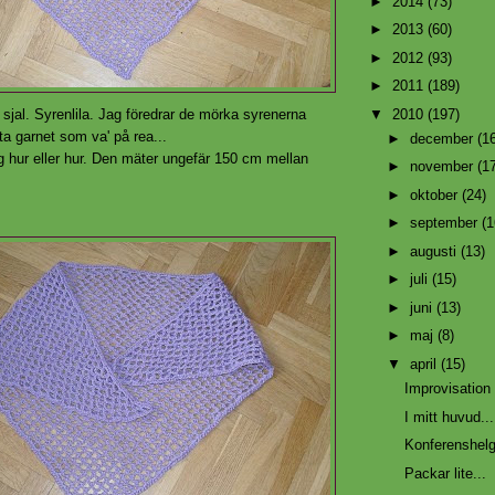
►
2014
(73)
►
2013
(60)
►
2012
(93)
►
2011
(189)
▼
2010
(197)
 sjal. Syrenlila. Jag föredrar de mörka syrenerna
ta garnet som va' på rea...
►
december
(1
g hur eller hur. Den mäter ungefär 150 cm mellan
►
november
(1
►
oktober
(24)
►
september
(1
►
augusti
(13)
►
juli
(15)
►
juni
(13)
►
maj
(8)
▼
april
(15)
Improvisation
I mitt huvud...
Konferenshelg
Packar lite...