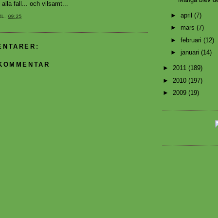
 alla fall... och vilsamt...
►
april
(7)
KL.
09:25
►
mars
(7)
►
februari
(12)
ENTARER:
►
januari
(14)
 KOMMENTAR
►
2011
(189)
►
2010
(197)
►
2009
(19)