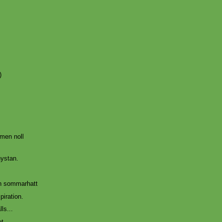
)
 men noll
nystan.
h sommarhatt
spiration.
lls...
t...