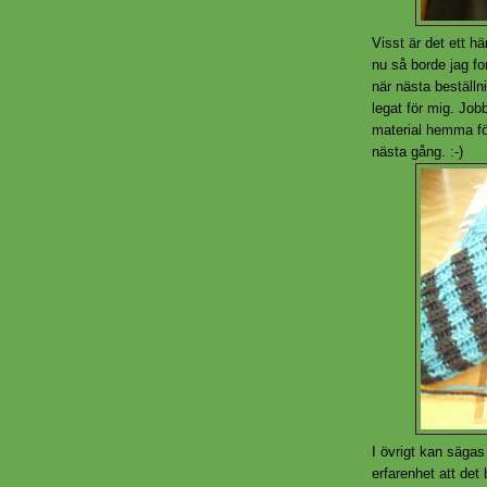
Visst är det ett h
nu så borde jag for
när nästa beställ
legat för mig. Jobb
material hemma för
nästa gång. :-)
I övrigt kan sägas
erfarenhet att det 