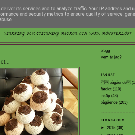
deliver its services and to analyze traffic. Your IP address and 
formance and security metrics to ensure quality of service, gen
abuse.
MÖNSTERLÖST
VIRKNING OCH STICKNING MASKOR OCH VARV, MÖNSTERLÖST
blogg
Vem är jag?
t...
TAGGAT
 pågående
(1
färdigt
(119)
inköp
(48)
pågående
(203)
BLOGGARKIV
►
2015
(39)