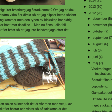
►
2014
(73)
►
2013
(60)
ärligt litet bröstberg jag åstadkommit? Om jag är klok
▼
2012
(93)
tsätta virka fler direkt så att jag slipper hetsa sådant
►
december
(5)
ning kommer men den typen av klokskap har aldrig
ar bäst mot deadline... Men nu finns i alla fall
►
november
(9)
 fler bröst så att jag inte behöver jaga efter det
►
oktober
(7)
►
september
(7
►
augusti
(6)
►
juli
(8)
►
juni
(4)
▼
maj
(7)
Vackra färger
inspiration.
Beställt fiina 
Loppisfynd.
Garnpaket oc
Hittade lite in
 att solen skiner och det är vår men man vet ju av
Inget stickat a
blir fler höstar och vinrar så på stickorna är det
Många blev de