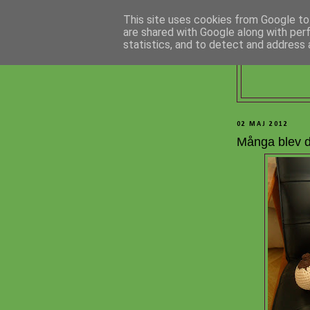
This site uses cookies from Google to 
are shared with Google along with per
statistics, and to detect and address 
02 MAJ 2012
Många blev de