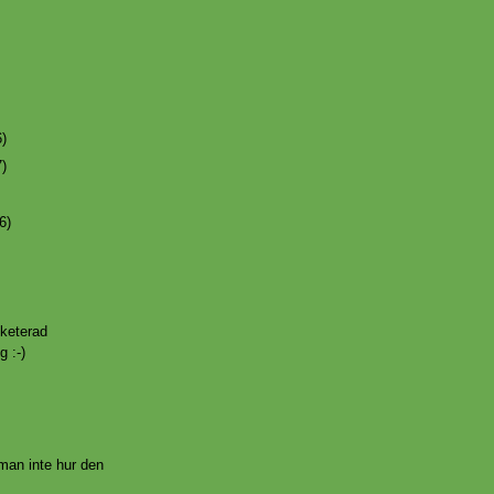
6)
7)
6)
cketerad
g :-)
 man inte hur den