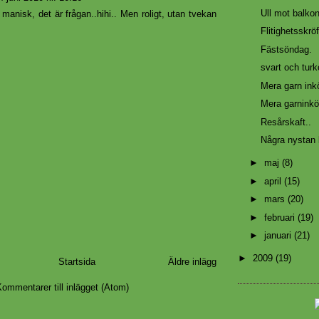
Ull mot balkon
er manisk, det är frågan..hihi.. Men roligt, utan tvekan
Flitighetsskröf
Fästsöndag.
svart och turk
Mera garn inkö
Mera garninkö
Resårskaft..
Några nystan 
►
maj
(8)
►
april
(15)
►
mars
(20)
►
februari
(19)
►
januari
(21)
►
2009
(19)
Startsida
Äldre inlägg
ommentarer till inlägget (Atom)