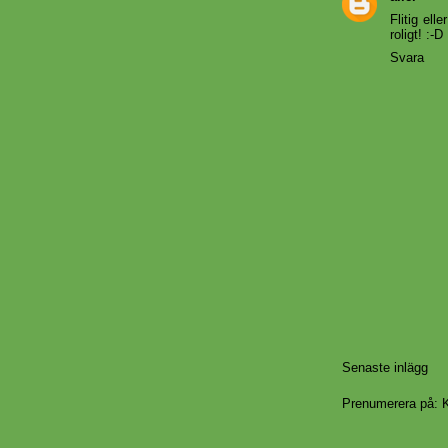
Flitig ell
roligt! :-D
Svara
Senaste inlägg
Prenumerera på:
K