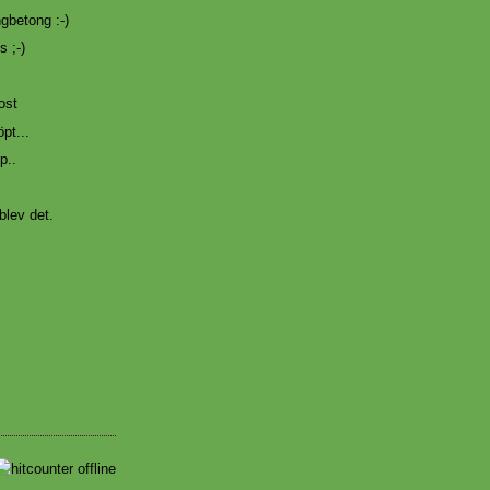
gbetong :-)
s ;-)
ost
pt...
p..
blev det.