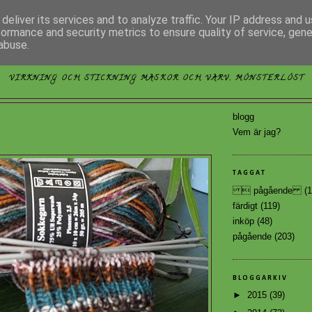
deliver its services and to analyze traffic. Your IP address and 
formance and security metrics to ensure quality of service, gen
abuse.
MÖNSTERLÖST
VIRKNING OCH STICKNING MASKOR OCH VARV, MÖNSTERLÖST
blogg
Vem är jag?
TAGGAT
 pågående
(1
färdigt
(119)
inköp
(48)
pågående
(203)
BLOGGARKIV
►
2015
(39)