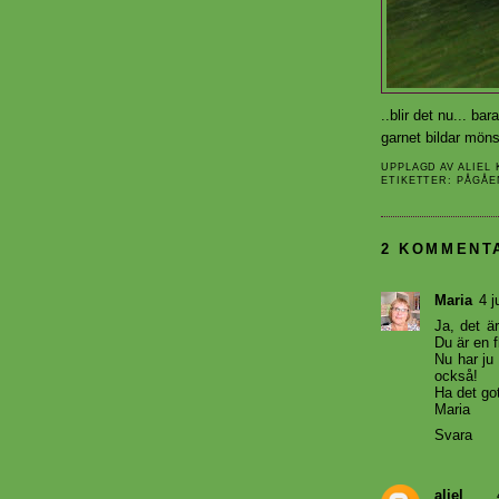
..blir det nu... bar
garnet bildar möns
UPPLAGD AV
ALIEL
ETIKETTER:
PÅGÅE
2 KOMMENT
Maria
4 j
Ja, det ä
Du är en f
Nu har ju
också!
Ha det got
Maria
Svara
aliel