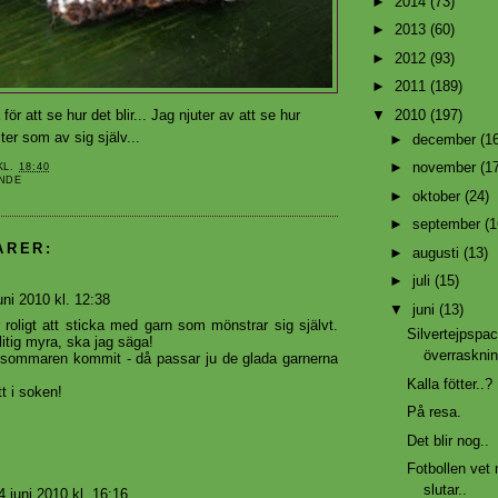
►
2014
(73)
►
2013
(60)
►
2012
(93)
►
2011
(189)
▼
2010
(197)
a för att se hur det blir... Jag njuter av att se hur
ter som av sig själv...
►
december
(1
►
november
(1
KL.
18:40
NDE
►
oktober
(24)
►
september
(1
ARER:
►
augusti
(13)
►
juli
(15)
uni 2010 kl. 12:38
▼
juni
(13)
r roligt att sticka med garn som mönstrar sig självt.
Silvertejpspa
litig myra, ska jag säga!
överrasknin
 sommaren kommit - då passar ju de glada garnerna
Kalla fötter..?
t i soken!
På resa.
Det blir nog..
Fotbollen vet
slutar..
4 juni 2010 kl. 16:16