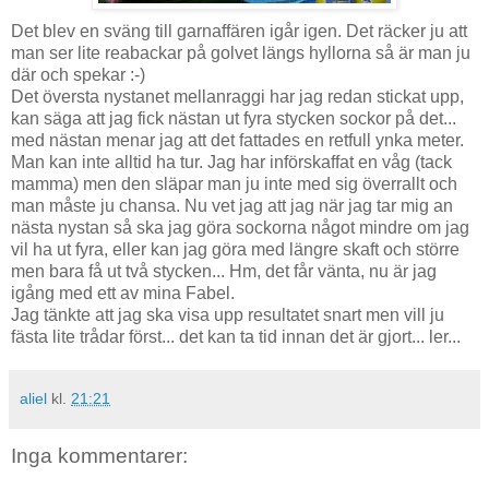
Det blev en sväng till garnaffären igår igen. Det räcker ju att
man ser lite reabackar på golvet längs hyllorna så är man ju
där och spekar :-)
Det översta nystanet mellanraggi har jag redan stickat upp,
kan säga att jag fick nästan ut fyra stycken sockor på det...
med nästan menar jag att det fattades en retfull ynka meter.
Man kan inte alltid ha tur. Jag har införskaffat en våg (tack
mamma) men den släpar man ju inte med sig överrallt och
man måste ju chansa. Nu vet jag att jag när jag tar mig an
nästa nystan så ska jag göra sockorna något mindre om jag
vil ha ut fyra, eller kan jag göra med längre skaft och större
men bara få ut två stycken... Hm, det får vänta, nu är jag
igång med ett av mina Fabel.
Jag tänkte att jag ska visa upp resultatet snart men vill ju
fästa lite trådar först... det kan ta tid innan det är gjort... ler...
aliel
kl.
21:21
Inga kommentarer: