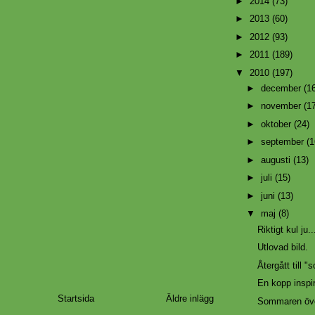
►
2014
(73)
►
2013
(60)
►
2012
(93)
►
2011
(189)
▼
2010
(197)
►
december
(1
►
november
(1
►
oktober
(24)
►
september
(1
►
augusti
(13)
►
juli
(15)
►
juni
(13)
▼
maj
(8)
Riktigt kul ju..
Utlovad bild.
Återgått till "
En kopp inspi
Startsida
Äldre inlägg
Sommaren öve