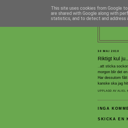
This site uses cookies from Google to 
are shared with Google along with per
statistics, and to detect and address 
30 MAJ 2010
Riktigt kul ju..
..att sticka sockor
morgon blir det en
Har dessutom fått
kanske ska jag hitt
UPPLAGD AV
ALIEL
INGA KOMM
SKICKA EN