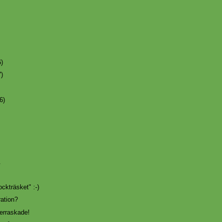
6)
7)
6)
.
sockträsket" :-)
ration?
rraskade!