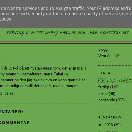
deliver its services and to analyze traffic. Your IP address and 
formance and security metrics to ensure quality of service, gen
abuse.
MÖNSTERLÖST
VIRKNING OCH STICKNING MASKOR OCH VARV, MÖNSTERLÖST
blogg
Vem är jag?
.
. Får ut två på ett nystan dessutom, det är ju bra. I
TAGGAT
 ny sväng till garnaffären, mera Fabel :-)
 namnet på den jag ska skicka en kopp garn till så
 pågående
(1
a nåt roligt garn till det också, redan i morgon...
färdigt
(119)
inköp
(48)
KL.
21:36
pågående
(203)
ENTARER:
BLOGGARKIV
 KOMMENTAR
►
2015
(39)