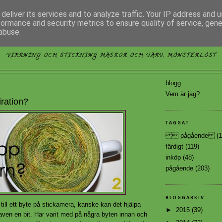
deliver its services and to analyze traffic. Your IP address and 
formance and security metrics to ensure quality of service, gen
abuse.
MÖNSTERLÖST
VIRKNING OCH STICKNING MASKOR OCH VARV, MÖNSTERLÖST
blogg
Vem är jag?
ration?
TAGGAT
 pågående
(1
färdigt
(119)
inköp
(48)
pågående
(203)
BLOGGARKIV
ill ett byte på
stickamera
, kanske kan det hjälpa
►
2015
(39)
raven en bit. Har varit med på några byten innan och