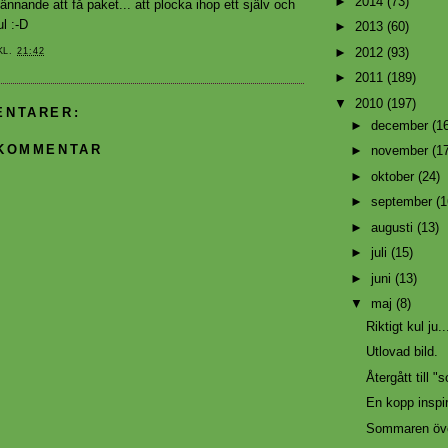
►
2014
(73)
spännande att få paket... att plocka ihop ett själv och
l :-D
►
2013
(60)
►
2012
(93)
KL.
21:42
►
2011
(189)
▼
2010
(197)
ENTARER:
►
december
(1
 KOMMENTAR
►
november
(1
►
oktober
(24)
►
september
(1
►
augusti
(13)
►
juli
(15)
►
juni
(13)
▼
maj
(8)
Riktigt kul ju..
Utlovad bild.
Återgått till "
En kopp inspi
Sommaren öve