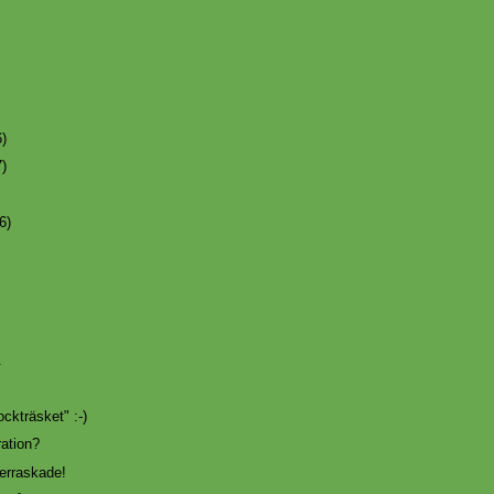
6)
7)
6)
.
sockträsket" :-)
ration?
rraskade!