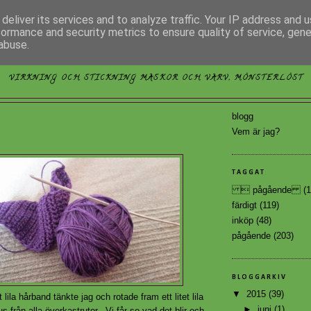
deliver its services and to analyze traffic. Your IP address and 
formance and security metrics to ensure quality of service, gen
abuse.
MÖNSTERLÖST
VIRKNING OCH STICKNING MASKOR OCH VARV, MÖNSTERLÖST
blogg
Vem är jag?
TAGGAT
 pågående
(1
färdigt
(119)
inköp
(48)
pågående
(203)
BLOGGARKIV
▼
2015
(39)
t lila hårband tänkte jag och rotade fram ett litet lila
►
juni
(1)
us från alla överkastrutor. Vi får se vad det blir och