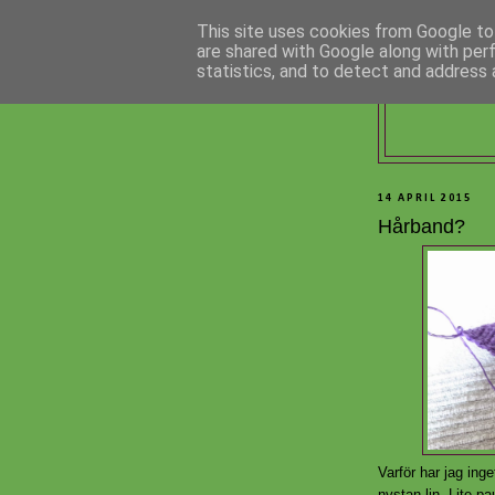
This site uses cookies from Google to 
are shared with Google along with per
statistics, and to detect and address 
14 APRIL 2015
Hårband?
Varför har jag inge
nystan lin. Lite pa