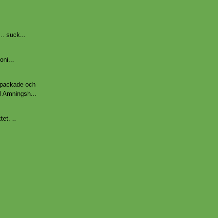
.. suck...
ni...
 packade och
ll Amningsh...
tet. ..