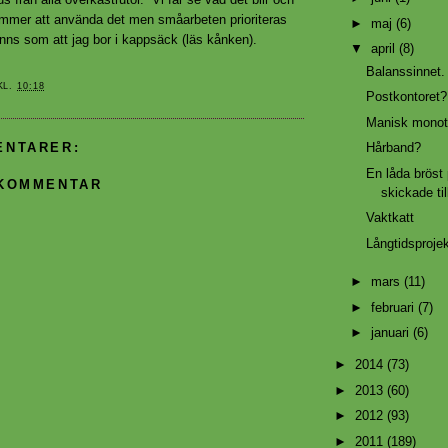
mmer att använda det men småarbeten prioriteras
►
maj
(6)
änns som att jag bor i kappsäck (läs kånken).
▼
april
(8)
Balanssinnet. 
KL.
10:18
Postkontoret?
Manisk monoto
ENTARER:
Hårband?
En låda bröst
 KOMMENTAR
skickade ti
Vaktkatt
Långtidsprojek
►
mars
(11)
►
februari
(7)
►
januari
(6)
►
2014
(73)
►
2013
(60)
►
2012
(93)
►
2011
(189)