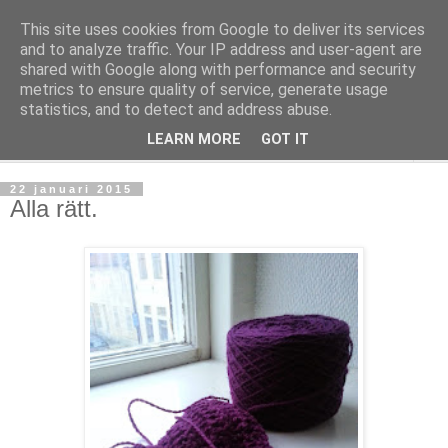
This site uses cookies from Google to deliver its services
mönsterlöst
and to analyze traffic. Your IP address and user-agent are
shared with Google along with performance and security
metrics to ensure quality of service, generate usage
virkning och stickning maskor och varv, mönsterlöst
statistics, and to detect and address abuse.
LEARN MORE
GOT IT
▼
22 januari 2015
Alla rätt.