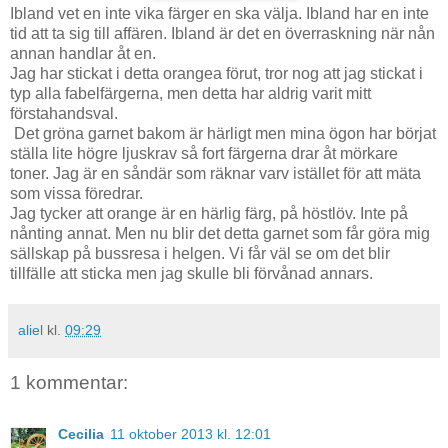
Ibland vet en inte vika färger en ska välja. Ibland har en inte
tid att ta sig till affären. Ibland är det en överraskning när nån
annan handlar åt en.
Jag har stickat i detta orangea förut, tror nog att jag stickat i
typ alla fabelfärgerna, men detta har aldrig varit mitt
förstahandsval.
Det gröna garnet bakom är härligt men mina ögon har börjat
ställa lite högre ljuskrav så fort färgerna drar åt mörkare
toner. Jag är en såndär som räknar varv istället för att mäta
som vissa föredrar.
Jag tycker att orange är en härlig färg, på höstlöv. Inte på
nånting annat. Men nu blir det detta garnet som får göra mig
sällskap på bussresa i helgen. Vi får väl se om det blir
tillfälle att sticka men jag skulle bli förvånad annars.
aliel
kl.
09:29
1 kommentar:
Cecilia
11 oktober 2013 kl. 12:01