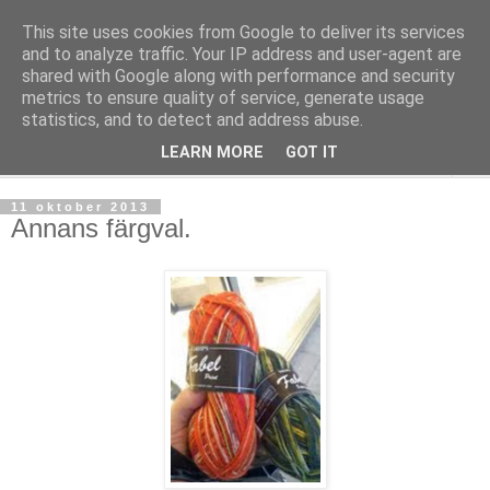
This site uses cookies from Google to deliver its services
mönsterlöst
and to analyze traffic. Your IP address and user-agent are
shared with Google along with performance and security
metrics to ensure quality of service, generate usage
virkning och stickning maskor och varv, mönsterlöst
statistics, and to detect and address abuse.
LEARN MORE
GOT IT
▼
11 oktober 2013
Annans färgval.