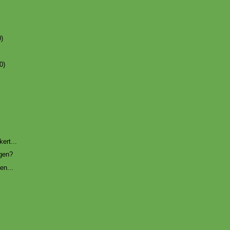
0)
0)
ert...
agen?
den...