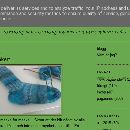
deliver its services and to analyze traffic. Your IP address and 
formance and security metrics to ensure quality of service, gen
abuse.
MÖNSTERLÖST
VIRKNING OCH STICKNING MASKOR OCH VARV, MÖNSTERLÖST
blogg
3
Vem är jag?
kert...
TAGGAT
 pågående
(1
färdigt
(119)
inköp
(48)
pågående
(203)
BLOGGARKIV
aska för maska... Skönt att det blir något av alla
►
2015
(39)
a dräller och inte duger mycket annat till... En