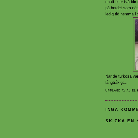
snutt eller två blir
på bordet som näst
ledig tid hemma i s
När de turkosa var
långtråkigt...
UPPLAGD AV
ALIEL
INGA KOMM
SKICKA EN