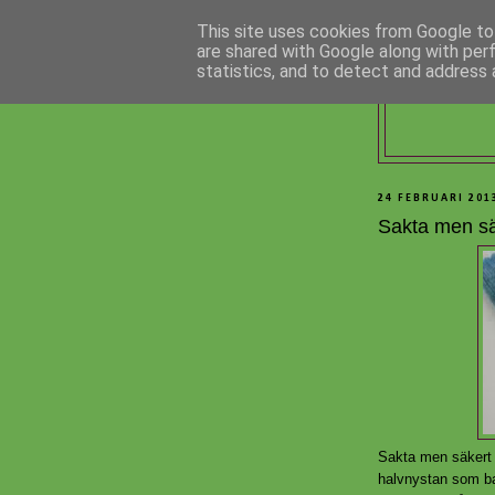
This site uses cookies from Google to 
are shared with Google along with per
statistics, and to detect and address 
24 FEBRUARI 201
Sakta men sä
Sakta men säkert m
halvnystan som bar