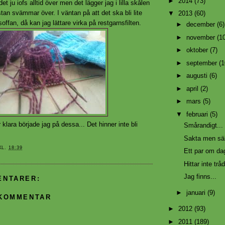
►
2014
(73)
 det ju iofs alltid över men det lägger jag i lilla skålen
an svämmar över. I väntan på att det ska bli lite
▼
2013
(60)
offan, då kan jag lättare virka på restgarnsfilten.
►
december
(6)
►
november
(1
►
oktober
(7)
►
september
(1
►
augusti
(6)
►
april
(2)
►
mars
(5)
▼
februari
(5)
 klara började jag på dessa... Det hinner inte bli
Smårandigt...
Sakta men säk
KL.
18:39
Ett par om d
Hittar inte trå
Jag finns...
ENTARER:
►
januari
(9)
 KOMMENTAR
►
2012
(93)
►
2011
(189)