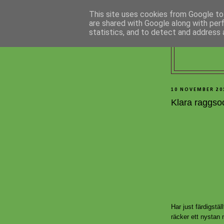
This site uses cookies from Google to 
are shared with Google along with per
statistics, and to detect and address 
10 NOVEMBER 20
Klara raggso
Har just färdigstäl
räcker ett nystan 