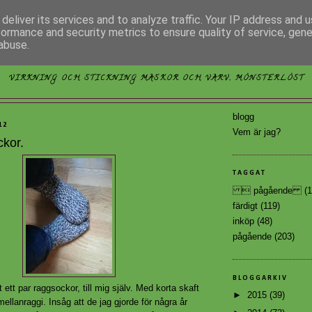
deliver its services and to analyze traffic. Your IP address and 
formance and security metrics to ensure quality of service, gen
abuse.
MÖNSTERLÖST
VIRKNING OCH STICKNING MASKOR OCH VARV, MÖNSTERLÖST
blogg
12
Vem är jag?
ckor.
TAGGAT
 pågående
(1
färdigt
(119)
inköp
(48)
pågående
(203)
BLOGGARKIV
lt ett par raggsockor, till mig själv. Med korta skaft
►
2015
(39)
mellanraggi. Insåg att de jag gjorde för några år