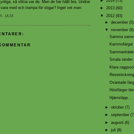
►
2014
(73)
liga, så slitna var de. Men de har hållt bra. Undrar
 vara med och trampa för stigar? Inget vet man.
►
2013
(60)
▼
2012
(93)
KL.
14:53
►
december
(5)
▼
november
(9)
ENTARER:
Samma sam
Kammofärgat 
 KOMMENTAR
Sammanträde
Smala ränder.
Klara raggsoc
Resestickning
Oväntade färg
Höstfärger ble
Hjärnsläpp...
►
oktober
(7)
►
september
(7
►
augusti
(6)
►
juli
(8)