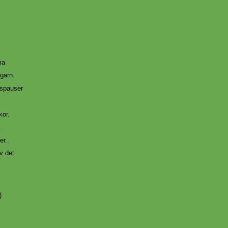
ma
garn.
spauser
kor.
.
er..
v det.
)