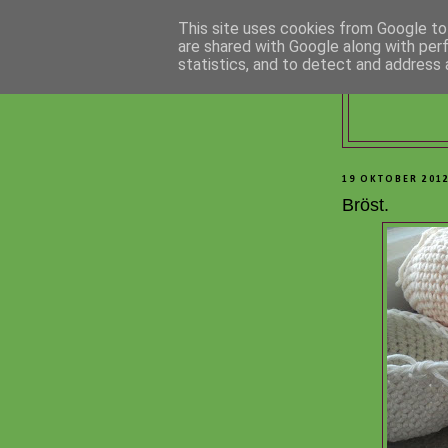
This site uses cookies from Google to 
are shared with Google along with per
statistics, and to detect and address 
19 OKTOBER 201
Bröst.