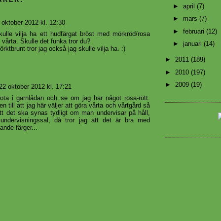
►
april
(7)
►
mars
(7)
 oktober 2012 kl. 12:30
►
februari
(12)
kulle vilja ha ett hudfärgat bröst med mörkröd/rosa
 vårta. Skulle det funka tror du?
►
januari
(14)
rktbrunt tror jag också jag skulle vilja ha. :)
►
2011
(189)
►
2010
(197)
►
2009
(19)
22 oktober 2012 kl. 17:21
ota i garnlådan och se om jag har något rosa-rött.
n till att jag här väljer att göra vårta och vårtgård så
tt det ska synas tydligt om man undervisar på håll,
undervisningssal, då tror jag att det är bra med
ande färger...