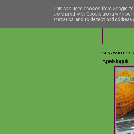
This site uses cookies from Google to 
are shared with Google along with per
statistics, and to detect and address 
24 OKTOBER 201
Apelsingult.