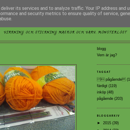
deliver its services and to analyze traffic. Your IP address and 
formance and security metrics to ensure quality of service, gen
abuse.
MÖNSTERLÖST
VIRKNING OCH STICKNING MASKOR OCH VARV, MÖNSTERLÖST
blogg
2
Vem är jag?
TAGGAT
 pågående
(1
färdigt
(119)
inköp
(48)
pågående
(203)
BLOGGARKIV
►
2015
(39)