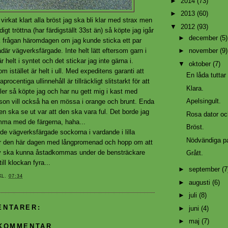
►
2014
(73)
►
2013
(60)
t virkat klart alla bröst jag ska bli klar med strax men
▼
2012
(93)
ndigt tröttna (har färdigställt 33st än) så köpte jag igår
►
december
(5)
ck frågan häromdagen om jag kunde sticka ett par
är vägverksfärgade. Inte helt lätt eftersom garn i
►
november
(9)
r helt i syntet och det stickar jag inte gärna i.
▼
oktober
(7)
m istället är helt i ull. Med expeditens garanti att
En låda tuttar
aprocentiga ullinnehåll är tillräckligt slitstarkt för att
Klara.
ler så köpte jag och har nu gett mig i kast med
Apelsingult.
on vill också ha en mössa i orange och brunt. Enda
den ska se ut var att den ska vara ful. Det borde jag
Rosa dator oc
ma med de färgerna, haha...
Bröst.
de vägverksfärgade sockorna i vardande i lilla
Nödvändiga p
ar den här dagen med långpromenad och hopp om att
arv ska kunna åstadkommas under de bensträckare
Grått.
ll klockan fyra...
►
september
(7
KL.
07:34
►
augusti
(6)
►
juli
(8)
ENTARER:
►
juni
(4)
►
maj
(7)
 KOMMENTAR