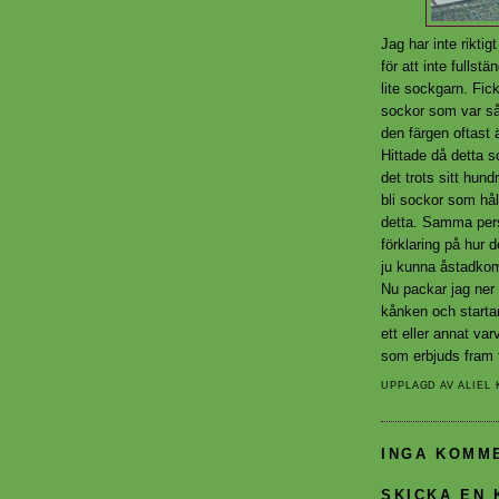
Jag har inte riktig
för att inte fullstä
lite sockgarn. Fi
sockor som var såd
den färgen oftast ä
Hittade då detta so
det trots sitt hundr
bli sockor som hål
detta. Samma pers
förklaring på hur 
ju kunna åstadkom
Nu packar jag ner 
kånken och start
ett eller annat v
som erbjuds fram ti
UPPLAGD AV
ALIEL
INGA KOMM
SKICKA EN