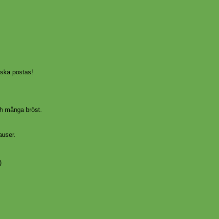
 ska postas!
h många bröst.
auser.
)