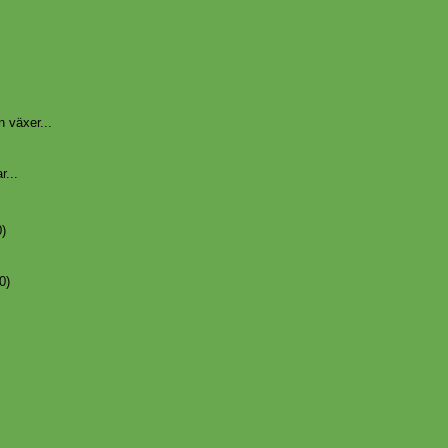
n växer...
r...
0)
0)