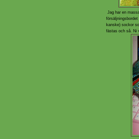
Jag har en massa 
försäljningsbordet
kanske) sockor som
fästas och så. Ni v