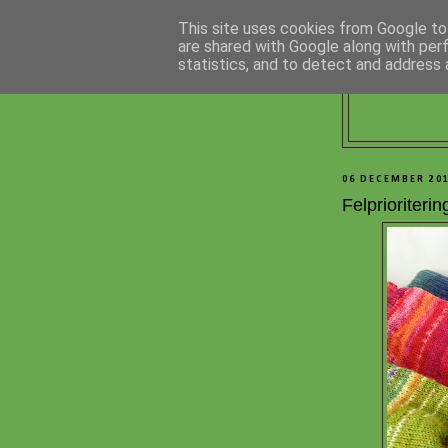
This site uses cookies from Google to 
are shared with Google along with per
statistics, and to detect and address 
06 DECEMBER 20
Felprioritering