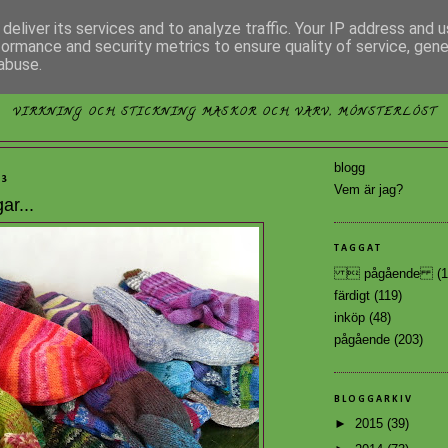
deliver its services and to analyze traffic. Your IP address and 
formance and security metrics to ensure quality of service, gen
abuse.
MÖNSTERLÖST
VIRKNING OCH STICKNING MASKOR OCH VARV, MÖNSTERLÖST
blogg
13
Vem är jag?
ar...
TAGGAT
 pågående
(1
färdigt
(119)
inköp
(48)
pågående
(203)
BLOGGARKIV
►
2015
(39)