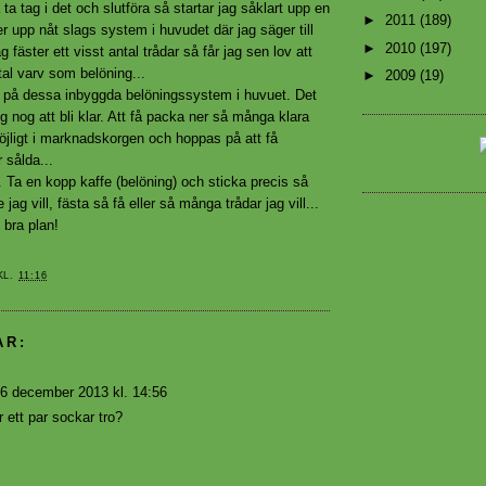
ra ta tag i det och slutföra så startar jag såklart upp en
►
2011
(189)
er upp nåt slags system i huvudet där jag säger till
►
2010
(197)
g fäster ett visst antal trådar så får jag sen lov att
ntal varv som belöning...
►
2009
(19)
li på dessa inbyggda belöningssystem i huvuet. Det
g nog att bli klar. Att få packa ner så många klara
jligt i marknadskorgen och hoppas på att få
 sålda...
 Ta en kopp kaffe (belöning) och sticka precis så
 jag vill, fästa så få eller så många trådar jag vill...
bra plan!
KL.
11:16
AR:
6 december 2013 kl. 14:56
 ett par sockar tro?