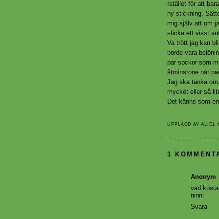
Istället för att ba
ny stickning. Sätt
mig själv att om ja
sticka ett visst a
Va trött jag kan b
borde vara belönin
par sockor som mö
åtminstone nåt par
Jag ska tänka om.
mycket eller så lite
Det känns som en 
UPPLAGD AV
ALIEL
1 KOMMENT
Anonym
vad kostar
ninni
Svara