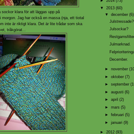
►
2014
(73)
▼
2013
(60)
sockor klara för att läggas upp på
▼
december
(6)
 i morgon. Jag har också en massa (nja, ett tiotal
Julstressade?
 inte är riktigt klara. Det är lite trådar som ska
Julsockar?
et, tråkgörat...
Restgarnsfilte
Julmarknad.
Felprioriteringa
December.
►
november
(1
►
oktober
(7)
►
september
(1
►
augusti
(6)
►
april
(2)
►
mars
(5)
►
februari
(5)
►
januari
(9)
►
2012
(93)