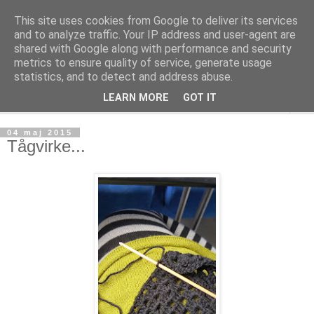
This site uses cookies from Google to deliver its services
mönsterlöst
and to analyze traffic. Your IP address and user-agent are
shared with Google along with performance and security
metrics to ensure quality of service, generate usage
virkning och stickning maskor och varv, mönsterlöst
statistics, and to detect and address abuse.
LEARN MORE
GOT IT
▼
04 maj 2015
Tågvirke...