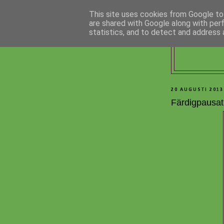
This site uses cookies from Google to 
are shared with Google along with per
statistics, and to detect and address 
20 AUGUSTI 2013
Färdigpausat