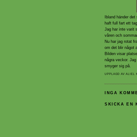
Ibland händer det 
haft full fart ett t
Jag har inte varit 
våren och sommaren
Nu har jag rotat f
om det blir något 
Bilden visar plat
några veckor. Jag 
smyger sig på.
UPPLAGD AV
ALIEL
INGA KOMM
SKICKA EN