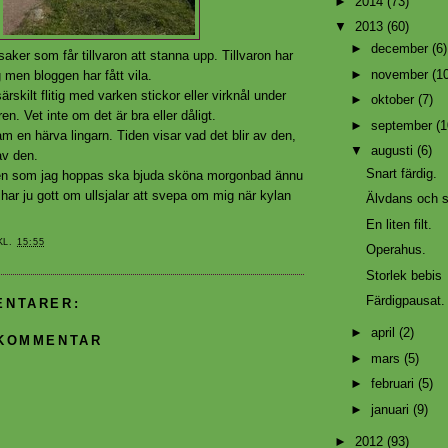
►
2014
(73)
▼
2013
(60)
►
december
(6)
saker som får tillvaron att stanna upp. Tillvaron har
►
november
(1
ag men bloggen har fått vila.
särskilt flitig med varken stickor eller virknål under
►
oktober
(7)
. Vet inte om det är bra eller dåligt.
►
september
(1
ram en härva lingarn. Tiden visar vad det blir av den,
▼
augusti
(6)
av den.
Snart färdig.
sen som jag hoppas ska bjuda sköna morgonbad ännu
har ju gott om ullsjalar att svepa om mig när kylan
Älvdans och 
En liten filt.
KL.
15:55
Operahus.
Storlek bebis
Färdigpausat.
ENTARER:
►
april
(2)
 KOMMENTAR
►
mars
(5)
►
februari
(5)
►
januari
(9)
►
2012
(93)